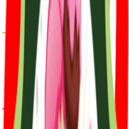
נוי השדה
קונים פירות וירקות טריים ומקבלים CASHBACK של 3% מתנה בכל
רכישה
לקופון ←
דיל
נוי השדה
תוצרת חקלאית טרייה במשלוח מהיר ומפנק!
לקופון ←