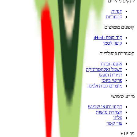
לינקים מהירים
חנויות
קטגוריות
קופונים מומלצים
קוד קופון iHerb
קופון לטמו
קטגוריות פופולריות
אופנה וביגוד
חשמל ואלקטרוניקה
תיירות ונופש
פריטי ביוטי
מוצרים לבית ולגינה
מידע שימושי
תקנון ותנאי שימוש
הצהרת נגישות
עלינו
צור קשר
ניוז VIP