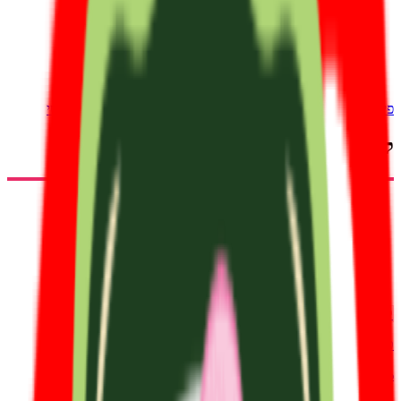
פיצה
המבורגר
בשר
משלוחי אוכל
אוכל צמחוני
חטיפים וממתקים
סושי
קופונים ומבצעים זמינים
קופון
טעימים
25% הנחה על כל האתר