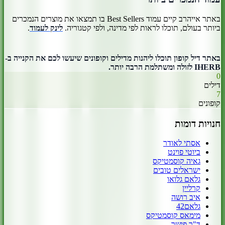
באתר אייהרב קיים עמוד Best Sellers בו תמצאו את מוצרים הנמכרים
ביותר בעולם, תוכלו לראות לפי מדינה, ולפי קטגוריה.
לינק לעמוד
.
באתר דיל קופון תוכלו ליהנות מדילים וקופונים שיעשו לכם את הקנייה ב-
IHERB לזולה ומשתלמת הרבה יותר.
0
דילים
7
קופונים
חנויות דומות
אסתי לאודר
ביוטי פוינט
גאיה קוסמטיקס
ישראלים טובים
גלאם גלואו
קרליין
איב רושה
גלאם42
מימאס קוסמטיקס
ד"ר פישר