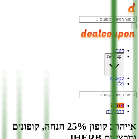
חנויות
קטגוריות
קאשבק
בלוג
0.00 ₪
התחברות
אייהרב קופון 25% הנחה, קופונים
ומבצעים IHERB