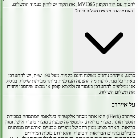
לחסוך עם קוד הקופון MVJ395, את הקוד יש להזין בעמוד התשלום.
האם אייהרב מציעים משלוח חינם?
כרגע, אייהרב נותנים משלוח חינם בקניות מעל 190 ש״ח, יש להתעדכן
באתר על מנת לדעת מה ההצעה העדכנית ביותר מבחינת שילוח. בנוסף,
אנו ממליצים להתעדכן בעמוד זה ולמצוא קופון או מבצע שיחסכו ויחזירו
את תשלום השילוח.
על
אייהרב
אייהרב (iHerb) הוא אתר מסחר אלקטרוני בינלאומי המתמחה במכירת
תוספי תזונה, מוצרי בריאות, קוסמטיקה טבעית, מוצרי טיפוח אישי, ומזון
בריאות. האתר מציע מגוון רחב של מוצרים טבעיים ואורגניים ממותגים
מובילים בתחום הבריאות והטיפוח, והוא ידוע בזכות המחירים