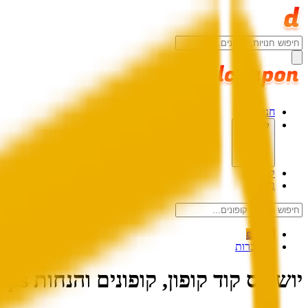
חנויות
קטגוריות
קאשבק
בלוג
0.00 ₪
התחברות
יושופס קוד קופון, קופונים והנחות UShops