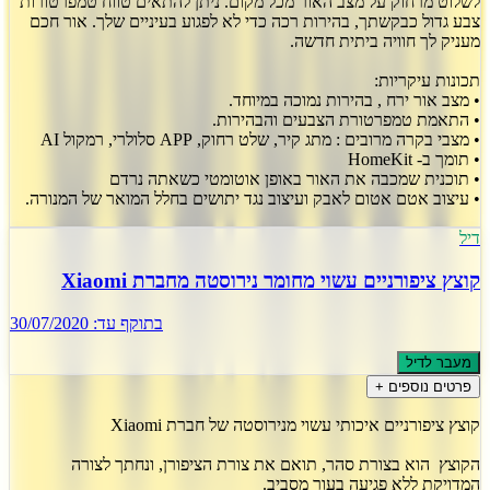
לשלוט מרחוק על מצב האור מכל מקום. ניתן להתאים טווח טמפרטורות
צבע גדול כבקשתך, בהירות רכה כדי לא לפגוע בעיניים שלך. אור חכם
מעניק לך חוויה ביתית חדשה.
תכונות עיקריות:
• מצב אור ירח , בהירות נמוכה במיוחד.
• התאמת טמפרטורת הצבעים והבהירות.
• מצבי בקרה מרובים : מתג קיר, שלט רחוק, APP סלולרי, רמקול AI
• תומך ב- HomeKit
• תוכנית שמכבה את האור באופן אוטומטי כשאתה נרדם
• עיצוב אטם אטום לאבק ועיצוב נגד יתושים בחלל המואר של המנורה.
דיל
קוצץ ציפורניים עשוי מחומר נירוסטה מחברת Xiaomi
בתוקף עד:
30/07/2020
מעבר לדיל
פרטים נוספים +
קוצץ ציפורניים איכותי עשוי מנירוסטה של חברת Xiaomi
הקוצץ הוא בצורת סהר, תואם את צורת הציפורן, ונחתך לצורה
המדויקת ללא פגיעה בעור מסביב.