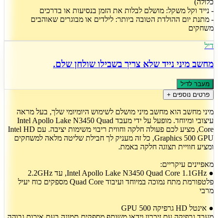
כלולה)
- נייד וקל משקל: מושלם לבלות את הזמן בנסיעות או בדרכים
- מתנת יום ההולדת הטובה ביותר: לילדים או מבוגרים שאוהבים
משחקים
דיל
מחשב מיני נייד שלא צריך בשבילו שולחן שלם.
מעבר לדיל
פרטים נוספים +
מיני מחשב הוא מחשב מיני מושלם לשימוש היומיומי שלך, בעל מראה
עיצובי ומיוחד. מופעל על ידי מעבד Intel Apollo Lake N3450 Quad
Core, מציע לכם פעולה חלקה וחווית ריבוי משימות יציבה. עם Intel HD
Graphics 500 GPU, כל זה מעניק לך חבילת שליטה מלאה למשחקים
ומציע חוויית תצוגה חלקה באמת.
מאפיינים עיקריים:
● Intel Apollo Lake N3450 Quad Core 1.1GHz, עד 2.2GHz
פלטפורמת מתח נמוכה במיוחד ועיבוד Quad Core מספקים כוח יעיל
מרבי
● אינטל HD גרפיקה 500 GPU
מעבד גרפיקה עם זיכרון וידאו משותף מספקים תמונה בעת איכות גבוהה