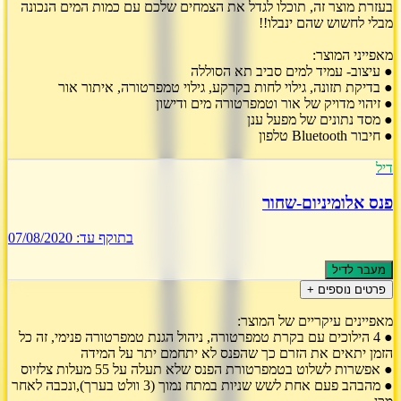
בעזרת מוצר זה, תוכלו לגדל את הצמחים שלכם עם כמות המים הנכונה
מבלי לחשוש שהם ינבלו!!
מאפייני המוצר:
● עיצוב- עמיד למים סביב תא הסוללה
● בדיקת תזונה, גילוי לחות בקרקע, גילוי טמפרטורה, איתור אור
● זיהוי מדויק של אור וטמפרטורה מים ודישון
● מסד נתונים של מפעל ענן
● חיבור Bluetooth טלפון
דיל
פנס אלומיניום-שחור
בתוקף עד:
07/08/2020
מעבר לדיל
פרטים נוספים +
מאפיינים עיקריים של המוצר:
● 4 הילוכים עם בקרת טמפרטורה, ניהול הגנת טמפרטורה פנימי, זה כל
הזמן יתאים את הזרם כך שהפנס לא יתחמם יתר על המידה
● אפשרות לשלוט בטמפרטורת הפנס שלא תעלה על 55 מעלות צלזיוס
● מהבהב פעם אחת לשש שניות במתח נמוך (3 וולט בערך),ונכבה לאחר