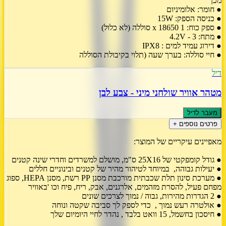
מכן
● חומר: אלומיניום
● כניסה הספק: 15W
● ספק כוח: 1 x 18650 סוללה (לא כלול)
● מתח: 3 - 4.2V
● דירוג עמיד למים : IPX8
● חיי סוללה: בערך שעה (תלוי בקיבולת הסוללה
דיל
מטהר אוויר שולחני מיני - צבע לבן
מעבר לדיל
פרטים נוספים +
מאפיינים עיקריים של המוצר:
● גודל קומפקטי של 25X16 ס"מ, מושלם למשרדים וחדרי שינה קטנים
● יעילות גבוהה, במיוחד לטיהור מהיר של קטנים ובינוניים חללים
● מערכת סינון תלת שכבתית מורכבת מסנן PP רשת, מסנן HEPA, ספוג
מפחם פעיל, להסרת מזהמים, אלרגנים, אבק, ריח, פיח וכו 'באוויר
● 2 הגדרות מהירות, גבוה / נמוך לצרכים שונים
● אולטרה רעש נמוך , כדי לספק לך סביבה שקטה ונוחה
● חיסכון בחשמל, 15 וואט בלבד , נהדר לחיי היומיום שלך