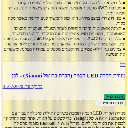
● לכבוש את כל השטח-לכבוש סוגים שונים של מכשולים בקלות.
● מערכת 4WD מספקת אספקת חשמל חזקה שהמשאית תנהג בצורה
חלקה יותר.
● כונן דו צדדי-במצב מירוץ, הוא יכול להמשיך לנוע קדימה כאשר מכה
בקיר.
● תצוגה אוטומטית נהיגה חופשית-לאחר הפעלת פונקציית התצוגה
האוטומטית, המכונית תציג אוטומטית את מהלכיה ותיסע בחופשיות.
● שלט רחוק 2.4GHz- טכנולוגיית שלט רחוק 2.4GHz, המוצגת עם אות
יציב, המאפשרת שליטה מרחוק ושחקנים מרובים מתחרים ללא הפרעה.
● צמיגים נגד דילוג- צמיגים מחוספסים מספקים עמידות מצוינת ומשפרים
את הנסיעה.
דיל
מנורת תקרה LED חכמה (חברת בת של Xiaomi) - לבן
בתוקף עד:
31/07/2020
מעבר לדיל
פרטים נוספים +
מנורת תקרת LED חכמה תומכת בשליטה קולית שיכולה לעבוד עם
HomeKit ו- APP של Yeelight כדי לשלוט על האור. אתה יכול להדליק /
לכבות את האור בלי לקום. מודול WiFi ו- Blutooth מובנה גורם לך