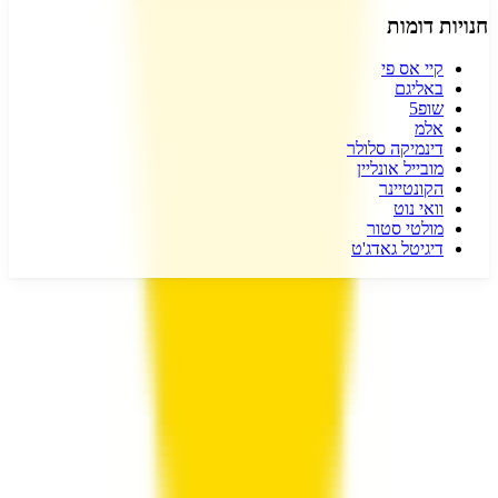
חנויות דומות
קיי אס פי
באליגם
שופ5
אלמ
דינמיקה סלולר
מובייל אונליין
הקונטיינר
וואי נוט
מולטי סטור
דיגיטל גאדג'ט
דיל קופון
- המקום הכי עדכני למציאת כל קופון שרק תרצו!
אנו עובדים
מסביב לשעון כדי לצוד עבורכם את הדילים והקופונים השווים והעדכניים
ביותר.
כל זאת רק מסיבה אחת, כדי שתוכלו לקבל את המחיר הטוב ביותר
לכל מה שרק תרצו.
עקבו אחרינו ברשתות החברתיות!