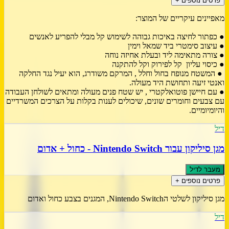
פרטים נוספים +
מאפיינים עיקריים של המוצר:
● כפתור לחיצה באיכות גבוהה לשימוש קל מבלי להפריע לאנשים
● עיצוב סימטרי ביד שמאל וימין
● צורה מתאימה ליד ובעלת אחיזה נוחה
● כיסוי עליון קל לפירוק וקל להתקנה
● המשטח מנופח בחול וחלל , המרקם משודרג, הוא יעיל נגד החלקה
ואנטי זיעה ותחושת היד מעולה.
● עם חיישן פוטואלקטרי , יש שטח פנים מעולה ומתאים לשולחן העבודה
עם צבעים וחומרים שונים, שיכולים לענות בקלות על הצרכים המשרדיים
והיומיומיים.
דיל
מגן סיליקון עבור Nintendo Switch - כחול + אדום
מעבר לדיל
פרטים נוספים +
מגן סיליקון לשלטי הNintendo Switch, המגנים בצבע כחול ואדום
דיל