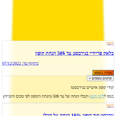
)
12
(
4.0
22 הצעות פעילות
מעודכן
7
ל
אוגוסט
,
2026
קופון
בלאק פריידיי בגירבסט עד 50$ הנחת קופון
בתוקף עד:
07/12/2022
צפייה בקופון
פרטים נוספים +
קודי קופון אישיים בגירבסט!
כנסו ל
לינק הבא
וקבלו הנחה של עד 50$ (הנחת הקופון לפי סכום הקנייה)
קופון
גירבסט קוד קופון 10% הנחה על הכל!