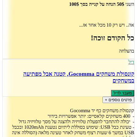
השני
50$ הנחה על קנייה בסך 100$
אה.. ויש רק 10 מכל אחד אז...
כל הקודם זוכה!
בהצלחה
דיל
קונסולת משחקים Gocomma, קטנה אבל מפתיעה
במשחקים
מעבר לדיל
פרטים נוספים +
קונסולת משחקים כף יד Gocomma
- 400 משחקים קלאסיים: יותר אפשרויות בידור
- יכולה להתחבר להפעלת טלוויזיה ולהצגה על מסך טלוויזיה גדול
- טעינת כבל USB: שימוש בסוללת ליתיום נטענת 1020mAh ובכבל
USB במשך 6 שעות רצוף משחק לאחר טעינה מלאה (הסוללה אינה