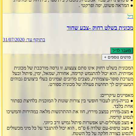
● המראה פשוט, יפה ופרקטי .
דיל
מכונית בשלט רחוק -צבע שחור
בתוקף עד:
31/07/2020
מעבר לדיל
פרטים נוספים +
המכונית בשלט רחוק אינו סתם צעצוע. זו גרסה מורכבת של מכונית
אמיתית. הוא יכול להתגמש קדימה, אחורה, שמאל, ימין, פיתול ובעל
מערכת סופר-עוצמתית, מצבים מרובים וצמיגים בעלי ביצועים גבוהים
המעניקים לך תחושת פעולה של מכונית ספורט.
מאפיינים עיקריים:
● בנייה-ניתן לעבור חופשי בין צורות שונות ל המוכנית בלחיצת כפתור
אחת בלבד.
● מצב-מירוץ במצב מירוץ, חוו את ההתרגשות מלאה במהירות והמשיכו
לנסוע קדימה.
● מצב פעלולים-יש אפשרות פיתול גמיש ורב כיווני.
● מצב טיפוס-עם שלדה 6 ס"מ , הוא יכול להתגבר על כל מיני מכשולים
ולנסוע בצורה חלקה על כל השטח.