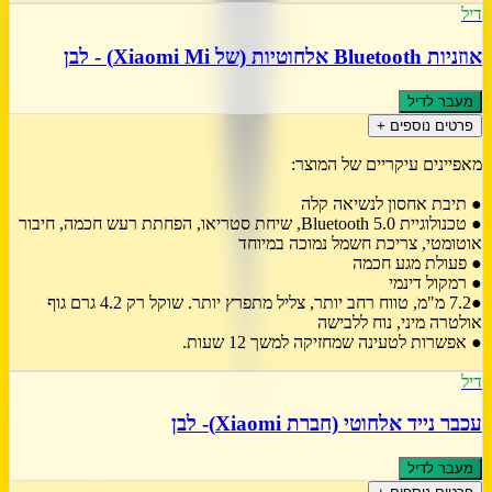
דיל
אוזניות Bluetooth אלחוטיות (של Xiaomi Mi) - לבן
מעבר לדיל
פרטים נוספים +
מאפיינים עיקריים של המוצר:
● תיבת אחסון לנשיאה קלה
● טכנולוגיית Bluetooth 5.0, שיחת סטריאו, הפחתת רעש חכמה, חיבור
אוטומטי, צריכת חשמל נמוכה במיוחד
● פעולת מגע חכמה
● רמקול דינמי
●7.2 מ"מ, טווח רחב יותר, צליל מתפרץ יותר. שוקל רק 4.2 גרם גוף
אולטרה מיני, נוח ללבישה
● אפשרות לטעינה שמחזיקה למשך 12 שעות.
דיל
עכבר נייד אלחוטי (חברת Xiaomi)- לבן
מעבר לדיל