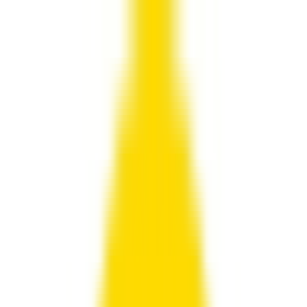
חנויות
קטגוריות
קאשבק
בלוג
0.00 ₪
התחברות
גירבסט קוד קופון, קופונים והנחות
GearBest