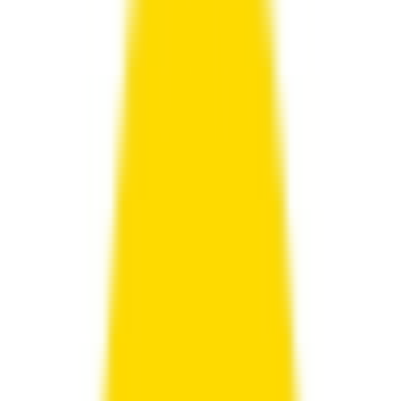
גירבסט קוד קופון, קופונים והנחות
GearBest