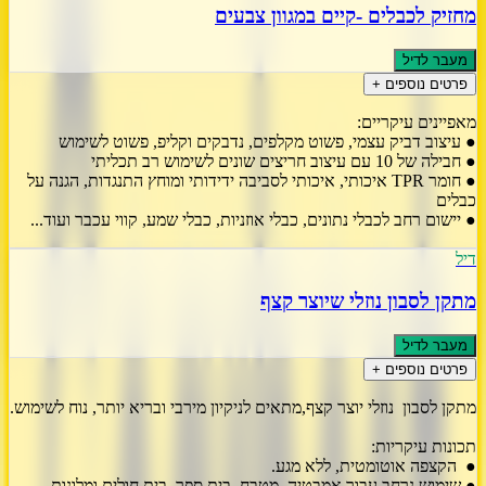
מחזיק לכבלים -קיים במגוון צבעים
מעבר לדיל
פרטים נוספים +
מאפיינים עיקריים:
● עיצוב דביק עצמי, פשוט מקלפים, נדבקים וקליפ, פשוט לשימוש
● חבילה של 10 עם עיצוב חריצים שונים לשימוש רב תכליתי
● חומר TPR איכותי, איכותי לסביבה ידידותי ומוחץ התנגדות, הגנה על
כבלים
● יישום רחב לכבלי נתונים, כבלי אוזניות, כבלי שמע, קווי עכבר ועוד...
דיל
מתקן לסבון נוזלי שיוצר קצף
מעבר לדיל
פרטים נוספים +
מתקן לסבון נוזלי יוצר קצף,מתאים לניקיון מירבי ובריא יותר, נוח לשימוש.
תכונות עיקריות:
● הקצפה אוטומטית, ללא מגע.
● שימוש נרחב עבור אמבטיה, מטבח, בית ספר, בית חולים ומלונות.