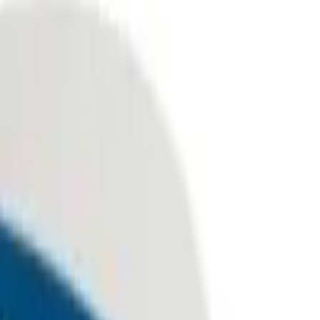
עדשות קוד קופון, קופונים והנחות Adashot