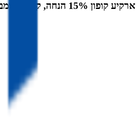
ארקיע קופון 15% הנחה, קופונים ומבצעים Arkia