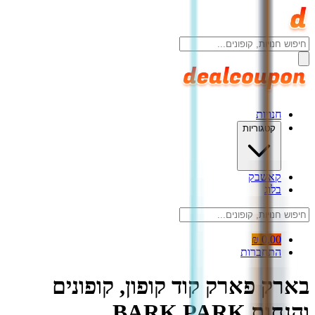
חנויות
קטגוריות
קאשבק
בלוג
0.00 ₪
התחברות
בארק פארק קוד קופון, קופונים
והנחות BARK PARK