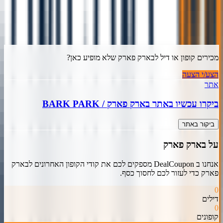
)
4
(
4.8
מכירים קופון או דיל ל
בארק פארק
שלא מופיע כאן?
הצע/י הצעה
אתר
ביקרו עכשיו באתר
בארק פארק
/
BARK PARK
ביקור באתר
על
בארק פארק
אנחנו ב DealCoupon מספקים לכם את קודי הקופון האחרונים ל
בארק
פארק
כדי לעזור לכם לחסוך כסף.
0
דילים
0
קופונים