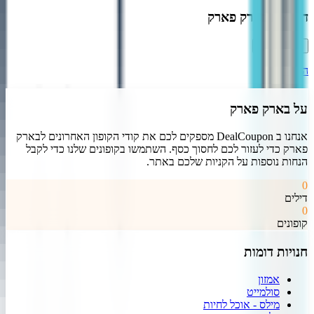
דרג את
בארק פארק
התחבר
על
בארק פארק
אנחנו ב DealCoupon מספקים לכם את קודי הקופון האחרונים ל
בארק
פארק
כדי לעזור לכם לחסוך כסף. השתמשו בקופונים שלנו כדי לקבל
הנחות נוספות על הקניות שלכם באתר.
0
דילים
0
קופונים
חנויות דומות
אמזון
סולמייט
מילס - אוכל לחיות