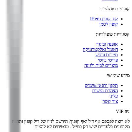
קופונים מומלצים
קוד קופון iHerb
קופון לטמו
קטגוריות פופולריות
אופנה וביגוד
חשמל ואלקטרוניקה
תיירות ונופש
פריטי ביוטי
מוצרים לבית ולגינה
מידע שימושי
תקנון ותנאי שימוש
הצהרת נגישות
עלינו
צור קשר
ניוז VIP
לא רוצה לפספס אף דיל ואף קופון? הירשם לניוז של
דיל קופון
ותהנה
מקופונים בלעדיים שיש רק במייל.. מבטיחים לא להציק