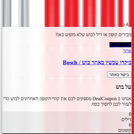
)
2
(
4.5
מכירים קופון או דיל ל
בוש
שלא מופיע כאן?
הצע/י הצעה
אתר
ביקרו עכשיו באתר
בוש
/
Bosch
ביקור באתר
על
בוש
אנחנו ב DealCoupon מספקים לכם את קודי הקופון האחרונים ל
בוש
כדי
לעזור לכם לחסוך כסף.
0
דילים
0
קופונים