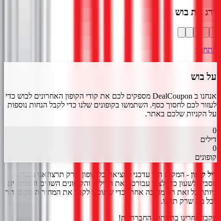
דרג את
בוש
התחבר
על
בוש
אנחנו ב DealCoupon מספקים לכם את קודי הקופון האחרונים ל
בוש
כדי
לעזור לכם לחסוך כסף. השתמשו בקופונים שלנו כדי לקבל הנחות נוספות
על הקניות שלכם באתר.
0
דילים
0
קופונים
דיל קופון
- המקום הכי עדכני למציאת כל קופון שרק תרצו!
אנו עובדים
מסביב לשעון כדי לצוד עבורכם את הדילים והקופונים השווים והעדכניים
ביותר.
כל זאת רק מסיבה אחת, כדי שתוכלו לקבל את המחיר הטוב ביותר
לכל מה שרק תרצו.
עקבו אחרינו ברשתות החברתיות!