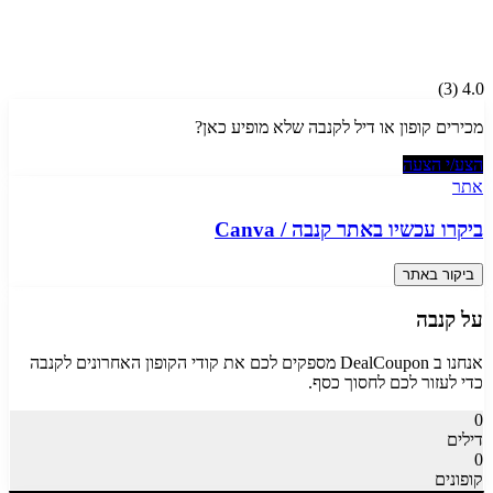
)
3
(
4.0
מכירים קופון או דיל ל
קנבה
שלא מופיע כאן?
הצע/י הצעה
אתר
ביקרו עכשיו באתר
קנבה
/
Canva
ביקור באתר
על
קנבה
אנחנו ב DealCoupon מספקים לכם את קודי הקופון האחרונים ל
קנבה
כדי לעזור לכם לחסוך כסף.
0
דילים
0
קופונים