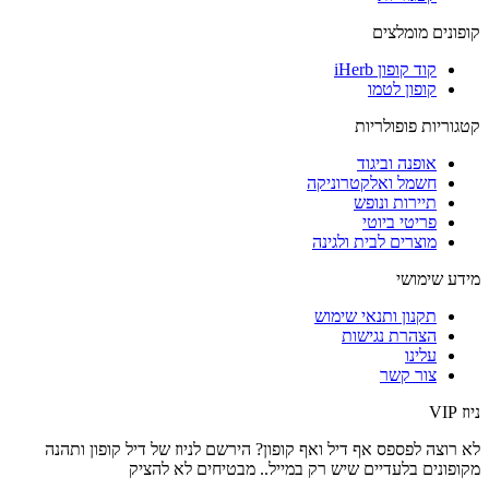
קופונים מומלצים
קוד קופון iHerb
קופון לטמו
קטגוריות פופולריות
אופנה וביגוד
חשמל ואלקטרוניקה
תיירות ונופש
פריטי ביוטי
מוצרים לבית ולגינה
מידע שימושי
תקנון ותנאי שימוש
הצהרת נגישות
עלינו
צור קשר
ניוז VIP
לא רוצה לפספס אף דיל ואף קופון? הירשם לניוז של
דיל קופון
ותהנה
מקופונים בלעדיים שיש רק במייל.. מבטיחים לא להציק