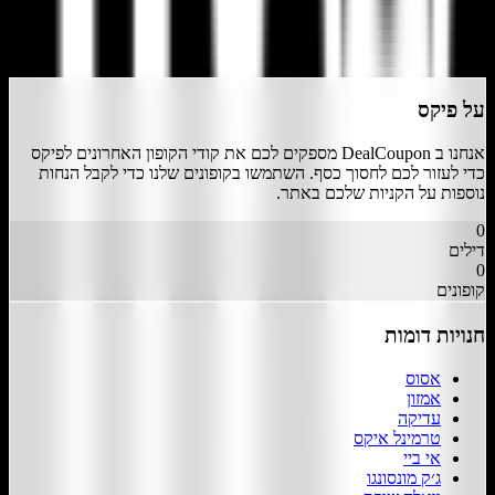
התחבר
על
פיקס
אנחנו ב DealCoupon מספקים לכם את קודי הקופון האחרונים ל
פיקס
כדי לעזור לכם לחסוך כסף. השתמשו בקופונים שלנו כדי לקבל הנחות
נוספות על הקניות שלכם באתר.
0
דילים
0
קופונים
חנויות דומות
אסוס
אמזון
עדיקה
טרמינל איקס
אי ביי
ג׳ק מונסונגו