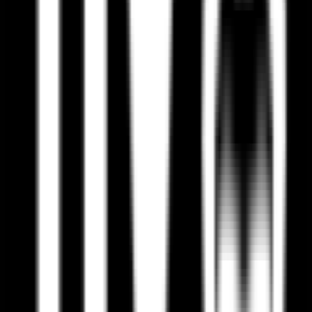
4.6
(
8
דירוגים)
דרג את
פיקס