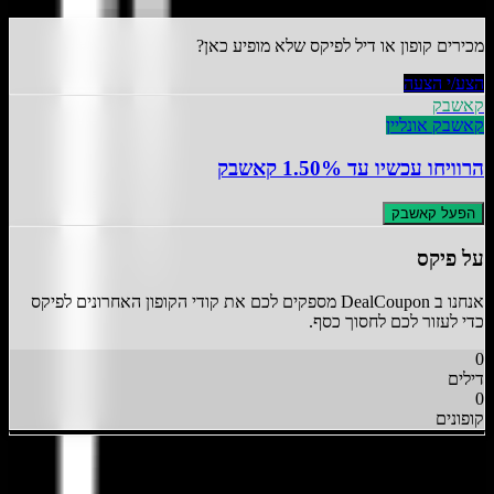
)
8
(
4.6
מכירים קופון או דיל ל
פיקס
שלא מופיע כאן?
הצע/י הצעה
קאשבק
קאשבק אונליין
הרוויחו עכשיו
עד 1.50% קאשבק
הפעל קאשבק
על
פיקס
אנחנו ב DealCoupon מספקים לכם את קודי הקופון האחרונים ל
פיקס
כדי לעזור לכם לחסוך כסף.
0
דילים
0
קופונים