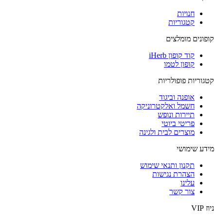
חנויות
קטגוריות
קופונים מומלצים
קוד קופון iHerb
קופון לטמו
קטגוריות פופולריות
אופנה וביגוד
חשמל ואלקטרוניקה
תיירות ונופש
פריטי ביוטי
מוצרים לבית ולגינה
מידע שימושי
תקנון ותנאי שימוש
הצהרת נגישות
עלינו
צור קשר
ניוז VIP