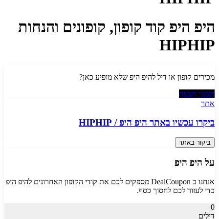
היפ היפ קוד קופון, קופונים והנחות
HIPHIP
מכירים קופון או דיל ל
היפ היפ
שלא מופיע כאן?
הצע/י הצעה
אתר
ביקרו עכשיו באתר
היפ היפ
/
HIPHIP
ביקור באתר
על
היפ היפ
אנחנו ב DealCoupon מספקים לכם את קודי הקופון האחרונים ל
היפ היפ
כדי לעזור לכם לחסוך כסף.
0
דילים