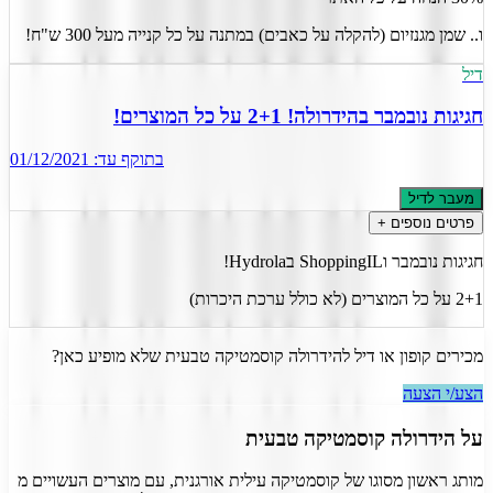
ו.. שמן מגנזיום (להקלה על כאבים) במתנה על כל קנייה מעל 300 ש"ח!
דיל
חגיגות נובמבר בהידרולה! 2+1 על כל המוצרים!
בתוקף עד:
01/12/2021
מעבר לדיל
פרטים נוספים +
חגיגות נובמבר וShoppingIL בHydrola!
2+1 על כל המוצרים (לא כולל ערכת היכרות)
מכירים קופון או דיל ל
הידרולה קוסמטיקה טבעית
שלא מופיע כאן?
הצע/י הצעה
על
הידרולה קוסמטיקה טבעית
מותג ראשון מסוגו של קוסמטיקה עילית אורגנית, עם מוצרים העשויים מ