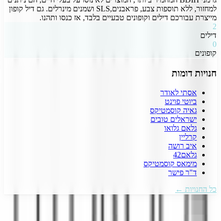
למחזור, ללא תוספות צבע, פראבנים,SLS ושמנים מינרלים. גם דיל קופון
מייצרת עבורכם דילים וקופונים טבעיים בלבד, אז כנסו ותהנו.
2
דילים
0
קופונים
חנויות דומות
אסתי לאודר
ביוטי פוינט
גאיה קוסמטיקס
ישראלים טובים
גלאם גלואו
קרליין
איב רושה
גלאם42
מימאס קוסמטיקס
ד"ר פישר
כל החנויות ←
דיל קופון
- המקום הכי עדכני למציאת כל קופון שרק תרצו!
אנו עובדים
מסביב לשעון כדי לצוד עבורכם את הדילים והקופונים השווים והעדכניים