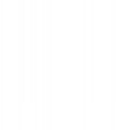
לינקים מהירים
חנויות
קטגוריות
קופונים מומלצים
קוד קופון iHerb
קופון לטמו
קטגוריות פופולריות
אופנה וביגוד
חשמל ואלקטרוניקה
תיירות ונופש
פריטי ביוטי
מוצרים לבית ולגינה
מידע שימושי
תקנון ותנאי שימוש
הצהרת נגישות
עלינו
צור קשר
ניוז VIP