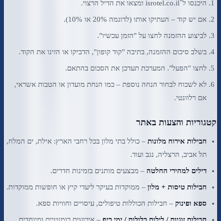
היכנסו ל־isrotel.co.il ומצאו את הדיל הרצוי.
אם יש קוד – העתיקו אותו (לדוגמה 20% או 10%).
לביצוע ההזמנה לחצו על "הזמן עכשיו".
בשלב סיכום ההזמנה, בתיבה "קוד קופון", הדביקו או הזינו את הקוד.
לחצו "הפעל". המערכת תעדכן את הסכום בהתאם.
לא לשכוח לבחור הנחה נוספת – כמו הנחת מועדון או הטבות אשראי,
אם רלוונטי.
קטגוריות והצעות באתר
חבילות אירוח מלונות
– כולל בתי מלון בכל רחבי הארץ: אילת, ים המלח,
תל אביב, הרצליה, נגב ועוד.
דילים למהירי החלטה
– מבצעים מותנים בזמינות חדרים.
חבילות טיסות + מלון
– ממוקדות בעיקר ליעדי קיץ או חופשות ממוקדות.
ספא ופינוק
– חבילות הכוללות טיפולים, עיסויים וחוויות ספא.
חבילות זוגיות / לילות כלולות / ימי כיף
– אירועים רומנטיים ומיוחדים