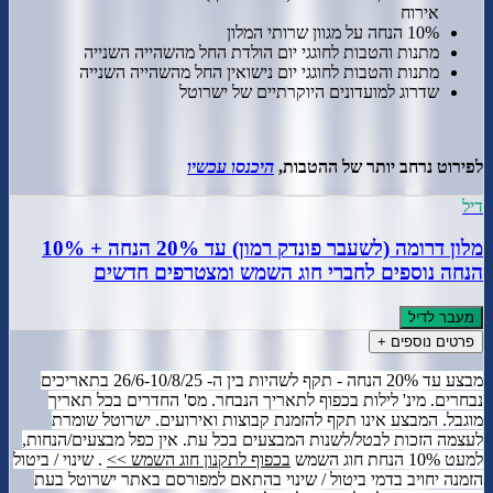
אירוח
10% הנחה על מגוון שרותי המלון
מתנות והטבות לחוגגי יום הולדת החל מהשהייה השנייה
מתנות והטבות לחוגגי יום נישואין החל מהשהייה השנייה
שדרוג למועדונים היוקרתיים של ישרוטל
לפירוט נרחב יותר של ההטבות,
היכנסו עכשיו
דיל
מלון דרומה (לשעבר פונדק רמון) עד 20% הנחה + 10%
הנחה נוספים לחברי חוג השמש ומצטרפים חדשים
מעבר לדיל
פרטים נוספים +
מבצע עד 20% הנחה - תקף לשהיות בין ה- 26/6-10/8/25 בתאריכים
נבחרים. מינ' לילות בכפוף לתאריך הנבחר. מס' החדרים בכל תאריך
מוגבל. המבצע אינו תקף להזמנת קבוצות ואירועים. ישרוטל שומרת
לעצמה הזכות לבטל/לשנות המבצעים בכל עת. אין כפל מבצעים/הנחות,
למעט 10% הנחת חוג השמש
בכפוף לתקנון חוג השמש >>
. שינוי / ביטול
הזמנה יחויב בדמי ביטול / שינוי בהתאם למפורסם באתר ישרוטל בעת