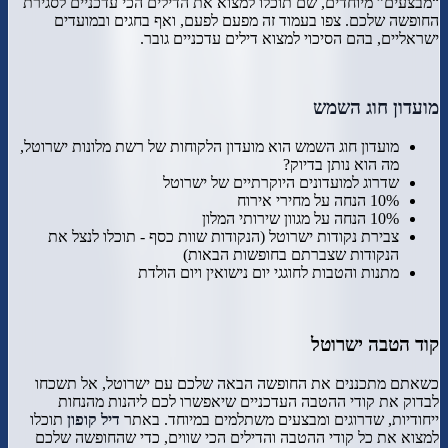
“מבצעים” מיוחדים, שם תוכלו למצוא את הדילים הכי עדכניים לסגירת
החופשה שלכם. צפו בעמוד זה מפעם לפעם, ואף בחגים ובמועדים
ישראליים, בהם הסיכוי למצוא דילים עדכניים גובר.
מועדון חוג השמש
מועדון חוג השמש הוא מועדון הלקוחות של רשת מלונות ישרוטל,
מה הוא נותן בדיוק?
שדרוג למועדונים היוקרתיים של ישרוטל
10% הנחה על מחירי אירוח
10% הנחה על מגוון שירותי המלון
צבירת נקודות ישרוטל (הנקודות שוות כסף - תוכלו לנצל את
הנקודות שצברתם בחופשות הבאות)
מתנות והטבות לחוגגי יום נישואין ויום הולדת
קוד הטבה ישרוטל
כשאתם מתכננים את החופשה הבאה שלכם עם ישרוטל, אל תשכחו
לבדוק את קודי ההטבה העדכניים שיאפשרו לכם ליהנות מהנחות
ייחודיות, שדרוגים ומבצעים משתלמים במיוחד. באתר
דיל קופון
תוכלו
למצוא את כל קודי ההטבה והדילים הכי שווים, כדי שהחופשה שלכם