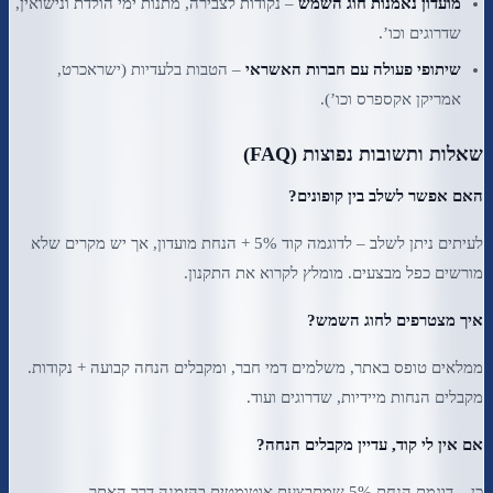
מועדון נאמנות חוג השמש
– נקודות לצבירה, מתנות ימי הולדת ונישואין,
שדרוגים וכו’.
שיתופי פעולה עם חברות האשראי
– הטבות בלעדיות (ישראכרט,
אמריקן אקספרס וכו’).
שאלות ותשובות נפוצות (FAQ)
האם אפשר לשלב בין קופונים?
לעיתים ניתן לשלב – לדוגמה קוד 5% + הנחת מועדון, אך יש מקרים שלא
מורשים כפל מבצעים. מומלץ לקרוא את התקנון.
איך מצטרפים לחוג השמש?
ממלאים טופס באתר, משלמים דמי חבר, ומקבלים הנחה קבועה + נקודות.
מקבלים הנחות מיידיות, שדרוגים ועוד.
אם אין לי קוד, עדיין מקבלים הנחה?
כן – דוגמת הנחת 5% שמתבצעת אוטומטית בהזמנה דרך האתר.