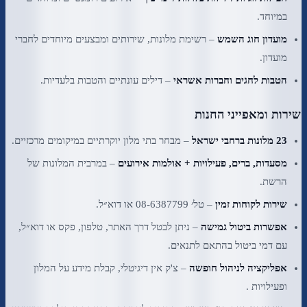
במיוחד.
מועדון חוג השמש
– רשימת מלונות, שירותים ומבצעים מיוחדים לחברי
מועדון.
הטבות לחגים וחברות אשראי
– דילים עונתיים והטבות בלעדיות.
שירות ומאפייני החנות
23 מלונות ברחבי ישראל
– מבחר בתי מלון יוקרתיים במיקומים מרכזיים.
מסעדות, ברים, פעילויות + אולמות אירועים
– במרבית המלונות של
הרשת.
שירות לקוחות זמין
– טל׳ 08-6387799 או דוא״ל.
אפשרות ביטול גמישה
– ניתן לבטל דרך האתר, טלפון, פקס או דוא״ל,
עם דמי ביטול בהתאם לתנאים.
אפליקציה לניהול חופשה
– צ'ק אין דיגיטלי, קבלת מידע על המלון
ופעילויות .