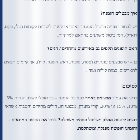
איך מבטלים הזמנה?
יש לבחור "צפייה וביטול הזמנה" באתר או לפנות לשירות לקוחות (טל׳, פקס,
דוא״ל). דמי ביטול משתנים בהתאם למדיניות.
האם קופונים תקפים גם באירועים מיוחדים / חגים?
כן – יש מבצעים עונתיים (פסח, סוכות, ראש השנה, קיץ), אך קיימים תנאים
לתאריכים, כמות לילות ועוד .
לסיכום
בדקו את עמוד
מבצעים באתר
לפני כל הזמנה – כך תוכלו לשלב הנחות 5%,
10%, 15% או 20%, קודי מועדון, מבצעי חג, דילים מהירים והטבות אשראי.
רוצים ליהנות ממלון ישרוטל במחיר משתלם? בדקו את הקופון המתאים –
והזמינו חופשה מפנקת ומשתלמת.