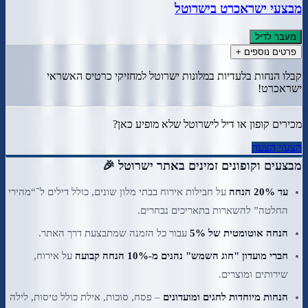
מבצעי ישראכרט בישרוטל
מעבר לדיל
פרטים נוספים +
קבלו הנחות בלעדיות במלונות ישרוטל למחזיקי כרטיס האשראי
ישראכרט!
מכירים קופון או דיל ל
ישרוטל
שלא מופיע כאן?
הצע/י הצעה
מבצעים וקופונים זמינים באתר ישרוטל 🎉
עד 20% הנחה
על חבילות אירוח בבתי מלון שונים, כולל דילים ל־“מהירי
החלטה” להשארות בתאריכים נבחרים.
הנחה אוטומטית של 5%
עבור כל הזמנה שמתבצעת דרך האתר.
חברי מועדון "חוג השמש" נהנים מ‑10% הנחה קבועה
על אירוח,
שירותים ומוצרים.
הנחות מיוחדות לחגים ומועדונים
– פסח, סוכות, אילת כולל טיסות, לילה