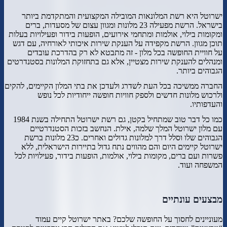
ישרוטל היא רשת המלונאות המובילה המקצועית והמתקדמת ביותר
בישראל. הרשת מפעילה 23 מלונות ומגוון עצום של מסעדות, ברים
ומקומות בילוי, אולמות ומתחמי אירועים, הופעות בידור ופעילויות בעלות
תוכן מגוון. הרשת מקפידה על הענקת שירות איכותי לאורחיה, עם דגש
על חוויית החופשה בכל מלון - זה מתבטא לא רק בהדרכת עובדים
ומנהלים להענקת שירות מצטיין, אלא גם בתחזוקת המלונות בסטנדרטים
הגבוהים ביותר.
החברה ממשיכה בכל העת לשדרג ולעדכן את בתי המלון הקיימים, להקים
ולרכוש מלונות חדשים ולספק חוויות חופשה ייחודיות לכל נופש
והעדפותיו.
כמו כל דבר טוב שמתחיל בקטן, גם רשת ישרוטל התחילה בשנת 1984
עם מלון ישרוטל המלך שלמה, אילת. הנחשב בזכות הסטנדרטיים
הגבוהים שלו וסלל דרך למלונות גדולים ואחרים. כ23 מלונות ברשת
ישרוטל קיימים היום והם מהווים נתח גדול בתיירות הישראלית, ללא
פשרות ועם ברים, מקומות בילוי, אולמות, הופעות בידור, פעילויות לכל
המשפחה ועוד.
מבצעים עונתיים
מעוניינים לחסוך על החופשה שלכם? באתר ישרוטל קיים עמוד