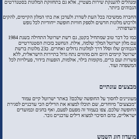
ומנהלים להענקת שירות מצטיין, אלא גם בתחזוקת המלונות בסטנדרטים
הגבוהים ביותר.
החברה ממשיכה בכל העת לשדרג ולעדכן את בתי המלון הקיימים, להקים
ולרכוש מלונות חדשים ולספק חוויות חופשה ייחודיות לכל נופש
והעדפותיו.
כמו כל דבר טוב שמתחיל בקטן, גם רשת ישרוטל התחילה בשנת 1984
עם מלון ישרוטל המלך שלמה, אילת. הנחשב בזכות הסטנדרטיים
הגבוהים שלו וסלל דרך למלונות גדולים ואחרים. כ23 מלונות ברשת
ישרוטל קיימים היום והם מהווים נתח גדול בתיירות הישראלית, ללא
פשרות ועם ברים, מקומות בילוי, אולמות, הופעות בידור, פעילויות לכל
המשפחה ועוד.
מבצעים עונתיים
מעוניינים לחסוך על החופשה שלכם? באתר ישרוטל קיים עמוד
“מבצעים” מיוחדים, שם תוכלו למצוא את הדילים הכי עדכניים לסגירת
החופשה שלכם. צפו בעמוד זה מפעם לפעם, ואף בחגים ובמועדים
ישראליים, בהם הסיכוי למצוא דילים עדכניים גובר.
מועדון חוג השמש