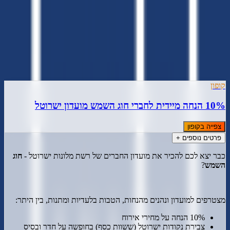
)
7
(
4.6
8 הצעות פעילות
מעודכן
8
ל
אוגוסט
,
2026
קופון
10% הנחה מיידית לחברי חוג השמש מועדון ישרוטל
צפייה בקופון
פרטים נוספים +
כבר יצא לכם להכיר את מועדון החברים של רשת מלונות ישרוטל -
חוג
השמש
?
מצטרפים למועדון ונהנים מהנחות, הטבות בלעדיות ומתנות, בין היתר:
10% הנחה על מחירי אירוח
צבירת נקודות ישרוטל (ששוות כסף) בחופשה על חדר ובסיס