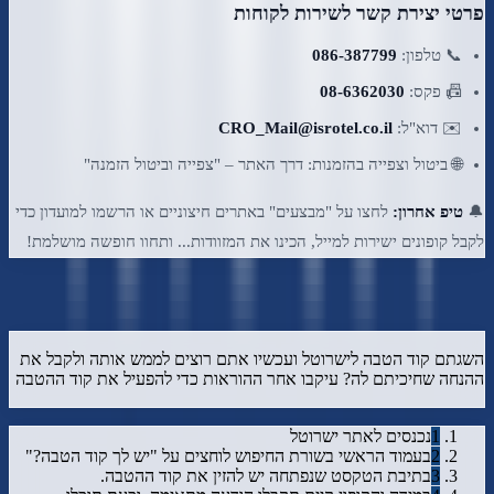
פרטי יצירת קשר לשירות לקוחות
📞 טלפון:
086-387799
📠 פקס:
08-6362030
✉️ דוא"ל:
CRO_Mail@isrotel.co.il
🌐 ביטול וצפייה בהזמנות: דרך האתר – "צפייה וביטול הזמנה"
🔔
טיפ אחרון:
לחצו על "מבצעים" באתרים חיצוניים או הרשמו למועדון כדי
לקבל קופונים ישירות למייל, הכינו את המזוודות... ותחוו חופשה מושלמת!
איך להשתמש בקופון של ישרוטל
השגתם קוד הטבה לישרוטל ועכשיו אתם רוצים לממש אותה ולקבל את
ההנחה שחיכיתם לה? עיקבו אחר ההוראות כדי להפעיל את קוד ההטבה
1
נכנסים לאתר ישרוטל
2
בעמוד הראשי בשורת החיפוש לוחצים על "יש לך קוד הטבה?"
3
בתיבת הטקסט שנפתחה יש להזין את קוד ההטבה.