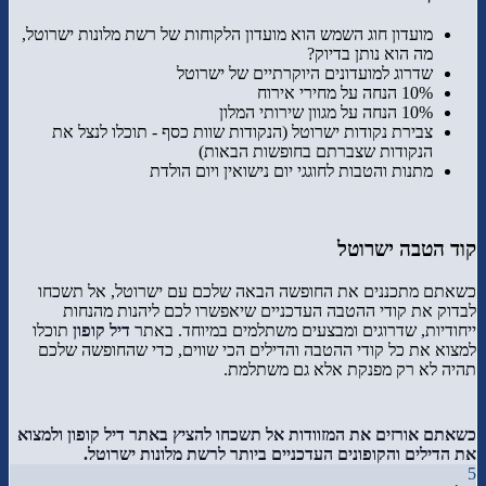
מועדון חוג השמש הוא מועדון הלקוחות של רשת מלונות ישרוטל,
מה הוא נותן בדיוק?
שדרוג למועדונים היוקרתיים של ישרוטל
10% הנחה על מחירי אירוח
10% הנחה על מגוון שירותי המלון
צבירת נקודות ישרוטל (הנקודות שוות כסף - תוכלו לנצל את
הנקודות שצברתם בחופשות הבאות)
מתנות והטבות לחוגגי יום נישואין ויום הולדת
קוד הטבה ישרוטל
כשאתם מתכננים את החופשה הבאה שלכם עם ישרוטל, אל תשכחו
לבדוק את קודי ההטבה העדכניים שיאפשרו לכם ליהנות מהנחות
ייחודיות, שדרוגים ומבצעים משתלמים במיוחד. באתר
דיל קופון
תוכלו
למצוא את כל קודי ההטבה והדילים הכי שווים, כדי שהחופשה שלכם
תהיה לא רק מפנקת אלא גם משתלמת.
כשאתם אורזים את המזוודות אל תשכחו להציץ באתר דיל קופון ולמצוא
את הדילים והקופונים העדכניים ביותר לרשת מלונות ישרוטל.
5