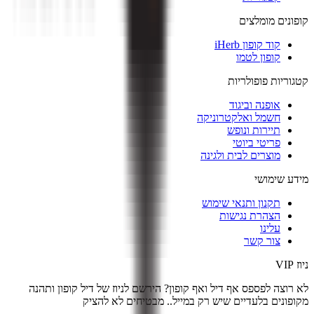
קופונים מומלצים
קוד קופון iHerb
קופון לטמו
קטגוריות פופולריות
אופנה וביגוד
חשמל ואלקטרוניקה
תיירות ונופש
פריטי ביוטי
מוצרים לבית ולגינה
מידע שימושי
תקנון ותנאי שימוש
הצהרת נגישות
עלינו
צור קשר
ניוז VIP
לא רוצה לפספס אף דיל ואף קופון? הירשם לניוז של
דיל קופון
ותהנה
מקופונים בלעדיים שיש רק במייל.. מבטיחים לא להציק