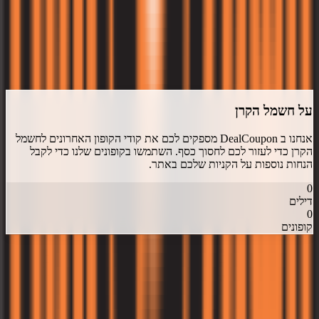
דרג את
חשמל הקרן
התחבר
על
חשמל הקרן
אנחנו ב DealCoupon מספקים לכם את קודי הקופון האחרונים ל
חשמל
הקרן
כדי לעזור לכם לחסוך כסף. השתמשו בקופונים שלנו כדי לקבל
הנחות נוספות על הקניות שלכם באתר.
0
דילים
0
קופונים
דיל קופון
- המקום הכי עדכני למציאת כל קופון שרק תרצו!
אנו עובדים
מסביב לשעון כדי לצוד עבורכם את הדילים והקופונים השווים והעדכניים
ביותר.
כל זאת רק מסיבה אחת, כדי שתוכלו לקבל את המחיר הטוב ביותר
לכל מה שרק תרצו.
עקבו אחרינו ברשתות החברתיות!