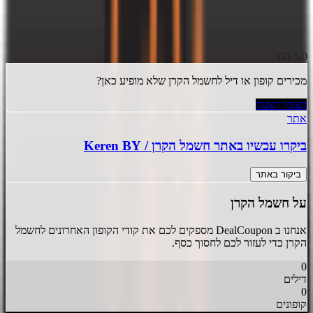
)
2
(
5.0
מכירים קופון או דיל ל
חשמל הקרן
שלא מופיע כאן?
הצע/י הצעה
אתר
ביקרו עכשיו באתר
חשמל הקרן
/
Keren BY
ביקור באתר
על
חשמל הקרן
אנחנו ב DealCoupon מספקים לכם את קודי הקופון האחרונים ל
חשמל
הקרן
כדי לעזור לכם לחסוך כסף.
0
דילים
0
קופונים