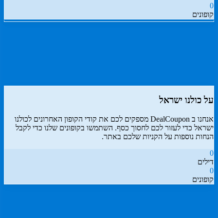
0
קופונים
דרג את
כולנו ישראל
התחבר
על
כולנו ישראל
אנחנו ב DealCoupon מספקים לכם את קודי הקופון האחרונים ל
כולנו
ישראל
כדי לעזור לכם לחסוך כסף. השתמשו בקופונים שלנו כדי לקבל
הנחות נוספות על הקניות שלכם באתר.
0
דילים
0
קופונים
דיל קופון
- המקום הכי עדכני למציאת כל קופון שרק תרצו!
אנו עובדים
מסביב לשעון כדי לצוד עבורכם את הדילים והקופונים השווים והעדכניים
ביותר.
כל זאת רק מסיבה אחת, כדי שתוכלו לקבל את המחיר הטוב ביותר