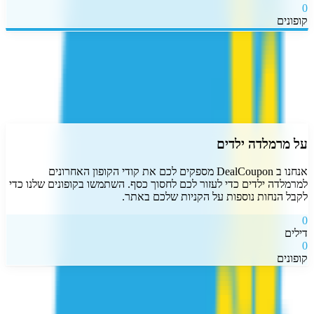
0
קופונים
דרג את
מרמלדה ילדים
התחבר
על
מרמלדה ילדים
אנחנו ב DealCoupon מספקים לכם את קודי הקופון האחרונים
ל
מרמלדה ילדים
כדי לעזור לכם לחסוך כסף. השתמשו בקופונים שלנו כדי
לקבל הנחות נוספות על הקניות שלכם באתר.
0
דילים
0
קופונים
דיל קופון
- המקום הכי עדכני למציאת כל קופון שרק תרצו!
אנו עובדים
מסביב לשעון כדי לצוד עבורכם את הדילים והקופונים השווים והעדכניים
ביותר.
כל זאת רק מסיבה אחת, כדי שתוכלו לקבל את המחיר הטוב ביותר