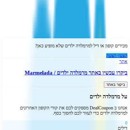
מרמלדה ילדים קוד קופון, קופונים
והנחות Marmelada
מכירים קופון או דיל ל
מרמלדה ילדים
שלא מופיע כאן?
הצע/י הצעה
אתר
ביקרו עכשיו באתר
מרמלדה ילדים
/
Marmelada
ביקור באתר
על
מרמלדה ילדים
אנחנו ב DealCoupon מספקים לכם את קודי הקופון האחרונים
ל
מרמלדה ילדים
כדי לעזור לכם לחסוך כסף.
0
דילים