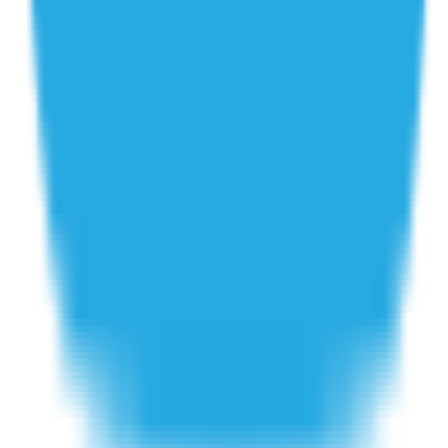
חנויות
קטגוריות
קופונים מומלצים
קוד קופון iHerb
קופון לטמו
קטגוריות פופולריות
אופנה וביגוד
חשמל ואלקטרוניקה
תיירות ונופש
פריטי ביוטי
מוצרים לבית ולגינה
מידע שימושי
תקנון ותנאי שימוש
הצהרת נגישות
עלינו
צור קשר
ניוז VIP