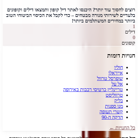
רוצים לחסוך עוד יותר? היכנסו לאתר דיל קופון ותמצאו דילים וקופונים
בלעדיים לשירותי מנורה מבטחים – כדי לקבל את הכיסוי הביטוחי הטוב
ביותר במחירים המשתלמים ביותר!
1
דילים
0
קופונים
חנויות דומות
חוליו
אייראלו
שופרסל טרוול
אל על
טריינליין כרטיסי רכבות באירופה
טרווליסט
בליק
מנו ספנות
קשרי תעופה
הדקה ה-90
כל החנויות ←