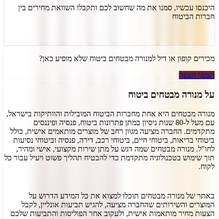
היכנסו עכשיו, סמנו את מה שחשוב לכם ותקבלו השוואת מחירים בין
חברות הביטוח
מכירים קופון או דיל ל
מנורה מבטחים ביטוח
שלא מופיע כאן?
הצע/י הצעה
על
מנורה מבטחים ביטוח
מנורה מבטחים היא אחת מחברות הביטוח המובילות והוותיקות בישראל,
עם מעל ל-80 שנות ניסיון במתן פתרונות ביטוח, פנסיה ופיננסים
מתקדמים. החברה מציעה מגוון רחב של מוצרים מותאמים אישית, כולל
ביטוחי בריאות, ביטוחי חיים, ביטוחי רכב, דירה, פנסיה וביטוחי נסיעות
לחו"ל. מנורה מבטחים שמה דגש על מתן שירות מקצועי, אישי ומהיר,
תוך שימוש בטכנולוגיה מתקדמת כדי להבטיח תהליך פשוט ויעיל עבור כל
לקוח.
באתר של מנורה מבטחים תוכלו למצוא את כל המידע הדרוש על
המוצרים והשירותים שהחברה מציעה, להגיש תביעות אונליין, לקבל
הצעות מחיר מותאמות אישית, ולעקוב אחר הפוליסות והתביעות שלכם