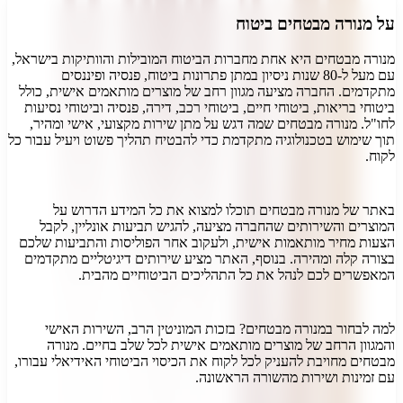
על
מנורה מבטחים ביטוח
מנורה מבטחים היא אחת מחברות הביטוח המובילות והוותיקות בישראל,
עם מעל ל-80 שנות ניסיון במתן פתרונות ביטוח, פנסיה ופיננסים
מתקדמים. החברה מציעה מגוון רחב של מוצרים מותאמים אישית, כולל
ביטוחי בריאות, ביטוחי חיים, ביטוחי רכב, דירה, פנסיה וביטוחי נסיעות
לחו"ל. מנורה מבטחים שמה דגש על מתן שירות מקצועי, אישי ומהיר,
תוך שימוש בטכנולוגיה מתקדמת כדי להבטיח תהליך פשוט ויעיל עבור כל
לקוח.
באתר של מנורה מבטחים תוכלו למצוא את כל המידע הדרוש על
המוצרים והשירותים שהחברה מציעה, להגיש תביעות אונליין, לקבל
הצעות מחיר מותאמות אישית, ולעקוב אחר הפוליסות והתביעות שלכם
בצורה קלה ומהירה. בנוסף, האתר מציע שירותים דיגיטליים מתקדמים
המאפשרים לכם לנהל את כל התהליכים הביטוחיים מהבית.
למה לבחור במנורה מבטחים? בזכות המוניטין הרב, השירות האישי
והמגוון הרחב של מוצרים מותאמים אישית לכל שלב בחיים. מנורה
מבטחים מחויבת להעניק לכל לקוח את הכיסוי הביטוחי האידיאלי עבורו,
עם זמינות ושירות מהשורה הראשונה.