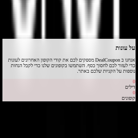
דרג את
עונות
התחבר
על
עונות
אנחנו ב DealCoupon מספקים לכם את קודי הקופון האחרונים ל
עונות
כדי לעזור לכם לחסוך כסף. השתמשו בקופונים שלנו כדי לקבל הנחות
נוספות על הקניות שלכם באתר.
0
דילים
0
קופונים
דיל קופון
- המקום הכי עדכני למציאת כל קופון שרק תרצו!
אנו עובדים
מסביב לשעון כדי לצוד עבורכם את הדילים והקופונים השווים והעדכניים
ביותר.
כל זאת רק מסיבה אחת, כדי שתוכלו לקבל את המחיר הטוב ביותר
לכל מה שרק תרצו.
עקבו אחרינו ברשתות החברתיות!