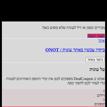
)
1
(
4.0
מכירים קופון או דיל ל
עונות
שלא מופיע כאן?
הצע/י הצעה
אתר
ביקרו עכשיו באתר
עונות
/
ONOT
ביקור באתר
על
עונות
אנחנו ב DealCoupon מספקים לכם את קודי הקופון האחרונים ל
עונות
כדי לעזור לכם לחסוך כסף.
0
דילים
0
קופונים