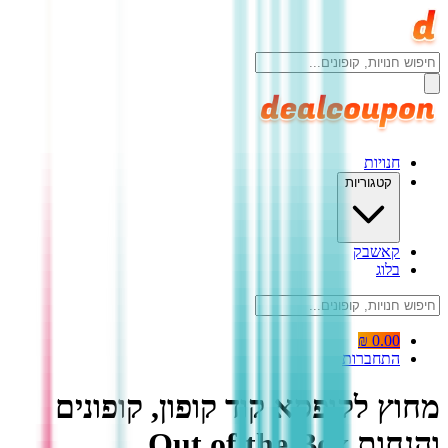
חנויות
קטגוריות
קאשבק
בלוג
0.00 ₪
התחברות
מחוץ לקופסא קוד קופון, קופונים
והנחות Out of the Box