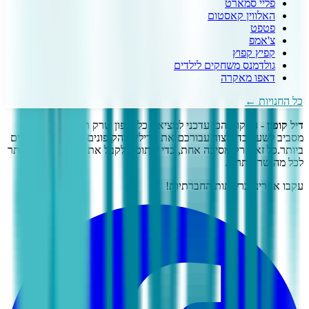
פליי סמארט
האלווין קאסטום
פטפט
צ'אמפ
קפיץ קפוץ
גולדמנס משחקים לילדים
דאפו מאקרה
כל החנויות ←
דיל קופון
- המקום הכי עדכני למציאת כל קופון שרק תרצו!
אנו עובדים
מסביב לשעון כדי לצוד עבורכם את הדילים והקופונים השווים והעדכניים
ביותר.
כל זאת רק מסיבה אחת, כדי שתוכלו לקבל את המחיר הטוב ביותר
לכל מה שרק תרצו.
עקבו אחרינו ברשתות החברתיות!