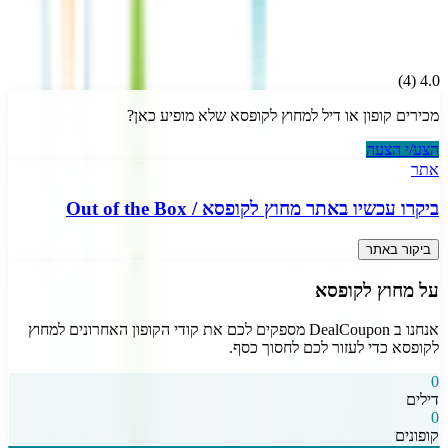
)
4
(
4.0
מכירים קופון או דיל ל
מחוץ לקופסא
שלא מופיע כאן?
הצע/י הצעה
אתר
ביקרו עכשיו באתר
מחוץ לקופסא
/
Out of the Box
ביקור באתר
על
מחוץ לקופסא
אנחנו ב DealCoupon מספקים לכם את קודי הקופון האחרונים ל
מחוץ
לקופסא
כדי לעזור לכם לחסוך כסף.
0
דילים
0
קופונים