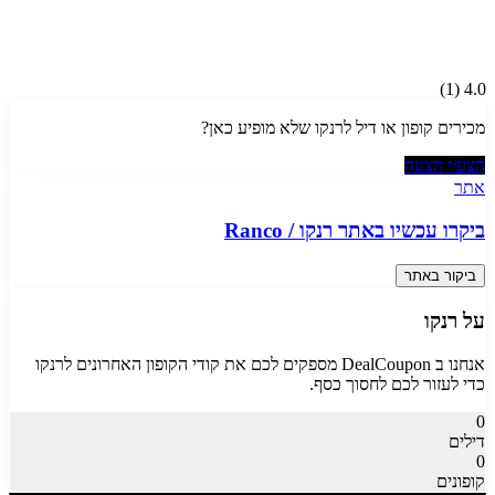
)
1
(
4.0
מכירים קופון או דיל ל
רנקו
שלא מופיע כאן?
הצע/י הצעה
אתר
ביקרו עכשיו באתר
רנקו
/
Ranco
ביקור באתר
על
רנקו
אנחנו ב DealCoupon מספקים לכם את קודי הקופון האחרונים ל
רנקו
כדי לעזור לכם לחסוך כסף.
0
דילים
0
קופונים