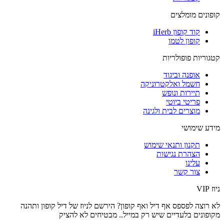
קופונים מומלצים
קוד קופון iHerb
קופון לטמו
קטגוריות פופולריות
אופנה וביגוד
חשמל ואלקטרוניקה
תיירות ונופש
פריטי ביוטי
מוצרים לבית ולגינה
מידע שימושי
תקנון ותנאי שימוש
הצהרת נגישות
עלינו
צור קשר
ניוז VIP
לא רוצה לפספס אף דיל ואף קופון? הירשם לניוז של
דיל קופון
ותהנה
מקופונים בלעדיים שיש רק במייל.. מבטיחים לא להציק