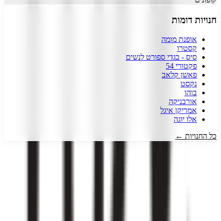
חנויות דומות
אופנת מומה
קסטרו
סיס - בגדי ספורט לנשים
פקטורי 54
פאשן קלאב
נקסט
בוהו
אורבניקה
אמריקן איגל
אלו יוגה
כל החנויות ←
דיל קופון
- המקום הכי עדכני למציאת כל קופון שרק תרצו!
אנו עובדים
מסביב לשעון כדי לצוד עבורכם את הדילים והקופונים השווים והעדכניים
ביותר.
כל זאת רק מסיבה אחת, כדי שתוכלו לקבל את המחיר הטוב ביותר
לכל מה שרק תרצו.
עקבו אחרינו ברשתות החברתיות!