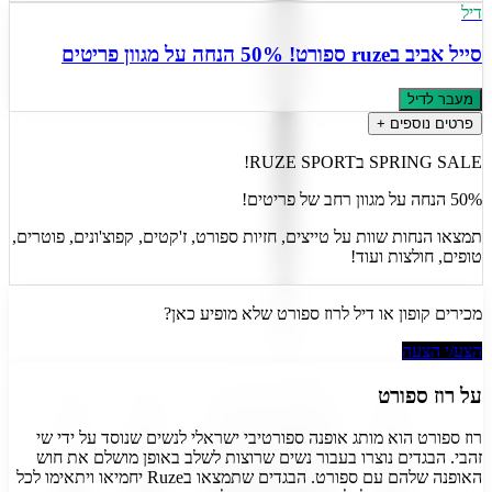
דיל
סייל אביב בruze ספורט! 50% הנחה על מגוון פריטים
מעבר לדיל
פרטים נוספים +
SPRING SALE בRUZE SPORT!
50% הנחה על מגוון רחב של פריטים!
תמצאו הנחות שוות על טייצים, חזיות ספורט, ז'קטים, קפוצ'ונים, פוטרים,
טופים, חולצות ועוד!
מכירים קופון או דיל ל
רוז ספורט
שלא מופיע כאן?
הצע/י הצעה
על
רוז ספורט
רוז ספורט הוא מותג אופנה ספורטיבי ישראלי לנשים שנוסד על ידי שי
זהבי. הבגדים נוצרו בעבור נשים שרוצות לשלב באופן מושלם את חוש
האופנה שלהם עם ספורט. הבגדים שתמצאו בRuze יחמיאו ויתאימו לכל