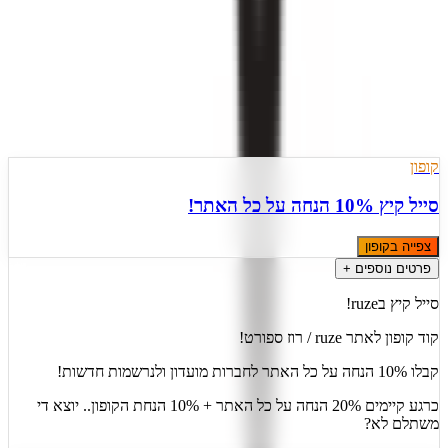
)
7
(
4.4
2 הצעות פעילות
מעודכן
10
ל
אוגוסט
,
2026
קופון
סייל קיץ 10% הנחה על כל האתר!
צפייה בקופון
פרטים נוספים +
סייל קיץ בruze!
קוד קופון לאתר ruze / רוז ספורט!
קבלו 10% הנחה על כל האתר לחברות מועדון ולנרשמות חדשות!
כרגע קיימים 20% הנחה על כל האתר + 10% הנחת הקופון.. יוצא די
משתלם לא?