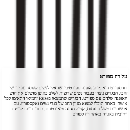
4.4
(
7
דירוגים)
דרג את
רוז ספורט
התחבר
על
רוז ספורט
רוז ספורט הוא מותג אופנה ספורטיבי ישראלי לנשים שנוסד על ידי שי
זהבי. הבגדים נוצרו בעבור נשים שרוצות לשלב באופן מושלם את חוש
האופנה שלהם עם ספורט. הבגדים שתמצאו בRuze יחמיאו ויתאימו לכל
אישה. באתר תוכלו למצוא מגוון רחב של בגדי נשים ואקססוריז. עם
אפשרויות משלוח נוחות, קנייה מהנה ומאובטחת, תחוו חוויה מצויינת
וחיובית בקנייה באתר רוז ספורט.