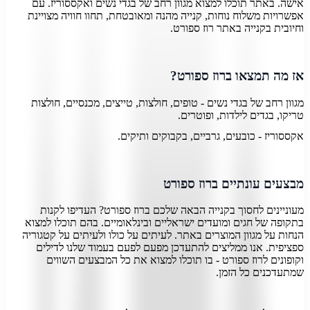
אישה. באתר תוכלו למצוא מגוון רחב של בגדי נשים ואקססוריז. עם
אפשרויות משלוח נוחות, קנייה מהנה ומאובטחת, תחוו חוויה מצויינת
וחיובית בקנייה באתר רוז ספורט.
אז מה תמצאו ברוז ספורט?
מגוון רחב של בגדי נשים - טופים, חולצות, טייצים, מכנסיים, חולצות
טריקו, בגדים לילדות, ופוטרים.
אקססוריז - כובעים, גרביים, בקבוקים ותיקים.
מבצעים עונתיים ברוז ספורט
מעוניינים לחסוך בקנייה הבאה שלכם ברוז ספורט? העדיפו לקנות
בתקופה של חגים ומועדים ישראליים ובינלאומיים. בהם תוכלו למצוא
הנחות על מגוון המוצרים באתר. לעיתים על כולו ולעיתים על קטגוריה
ספציפית. אנו ממליצים להתעדכן מפעם לפעם בעמוד שלנו לדילים
וקופונים לרוז ספורט - בו תוכלו למצוא את כל המבצעים השווים
שמתעדכנים כל הזמן.