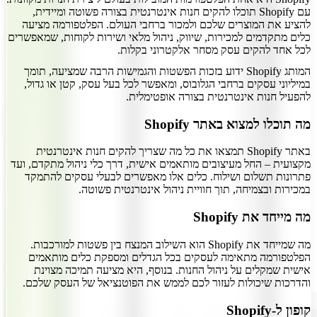
עם Shopify תוכלו להקים חנות אינטרנטית בצורה פשוטה ומיידית,
להציע את המוצרים שלכם ולמכור ברחבי העולם. הפלטפורמה מציעה
כלים מתקדמים למכירות, שיווק, ניהול מלאי ושירות לקוחות, שמאפשרים
לכל אחד להקים עסק מסחר אלקטרוני בקלות.
המותג Shopify ידוע בזכות הפשטות והגמישות הרבה שמציעה, תומך
במיליוני עסקים ברחבי הגלובוס, ומאפשר לכל בעל עסק, קטן או גדול,
להפעיל חנות אינטרנטית בצורה אופטימלית.
מה תוכלו למצוא באתר Shopify
באתר Shopify תמצאו את כל מה שצריך להקים חנות אינטרנטית
מקצועית – החל מעיצובים מותאמים אישית, דרך כלי ניהול מתקדם, ועד
פתרונות תשלום ושילוח. כלים אלו מאפשרים לבעלי עסקים להתמקד
במכירות ובצמיחה, תוך חוויית ניהול אינטרנטית פשוטה.
מה מייחד את Shopify
מה שמייחד את Shopify הוא השילוב המנצח בין פשטות למורכבות.
הפלטפורמה מתאימה לעסקים בכל הגדלים ומספקת כלים מותאמים
אישית שמקלים על ניהול החנות. בנוסף, היא מציעה תמיכה מצוינת
והדרכות שיכולות לעזור לכם לממש את הפוטנציאל של העסק שלכם.
קופון ל-Shopify