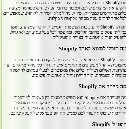
עם Shopify תוכלו להקים חנות אינטרנטית בצורה פשוטה ומיידית,
להציע את המוצרים שלכם ולמכור ברחבי העולם. הפלטפורמה מציעה
כלים מתקדמים למכירות, שיווק, ניהול מלאי ושירות לקוחות, שמאפשרים
לכל אחד להקים עסק מסחר אלקטרוני בקלות.
המותג Shopify ידוע בזכות הפשטות והגמישות הרבה שמציעה, תומך
במיליוני עסקים ברחבי הגלובוס, ומאפשר לכל בעל עסק, קטן או גדול,
להפעיל חנות אינטרנטית בצורה אופטימלית.
מה תוכלו למצוא באתר Shopify
באתר Shopify תמצאו את כל מה שצריך להקים חנות אינטרנטית
מקצועית – החל מעיצובים מותאמים אישית, דרך כלי ניהול מתקדם, ועד
פתרונות תשלום ושילוח. כלים אלו מאפשרים לבעלי עסקים להתמקד
במכירות ובצמיחה, תוך חוויית ניהול אינטרנטית פשוטה.
מה מייחד את Shopify
מה שמייחד את Shopify הוא השילוב המנצח בין פשטות למורכבות.
הפלטפורמה מתאימה לעסקים בכל הגדלים ומספקת כלים מותאמים
אישית שמקלים על ניהול החנות. בנוסף, היא מציעה תמיכה מצוינת
והדרכות שיכולות לעזור לכם לממש את הפוטנציאל של העסק שלכם.
קופון ל-Shopify