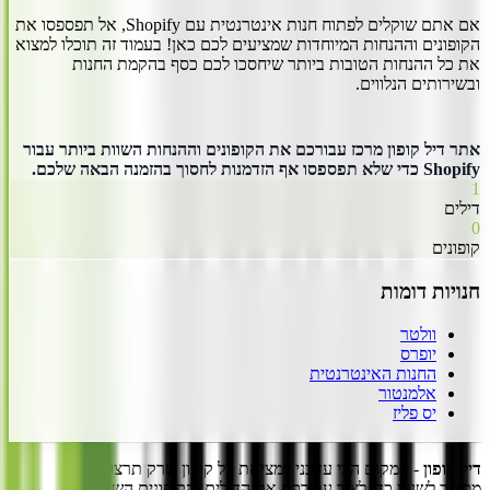
אם אתם שוקלים לפתוח חנות אינטרנטית עם Shopify, אל תפספסו את
הקופונים וההנחות המיוחדות שמציעים לכם כאן! בעמוד זה תוכלו למצוא
את כל ההנחות הטובות ביותר שיחסכו לכם כסף בהקמת החנות
ובשירותים הנלווים.
אתר דיל קופון מרכז עבורכם את הקופונים וההנחות השוות ביותר עבור
Shopify כדי שלא תפספסו אף הזדמנות לחסוך בהזמנה הבאה שלכם.
1
דילים
0
קופונים
חנויות דומות
וולטר
יופרס
החנות האינטרנטית
אלמנטור
יס פליז
דיל קופון
- המקום הכי עדכני למציאת כל קופון שרק תרצו!
אנו עובדים
מסביב לשעון כדי לצוד עבורכם את הדילים והקופונים השווים והעדכניים