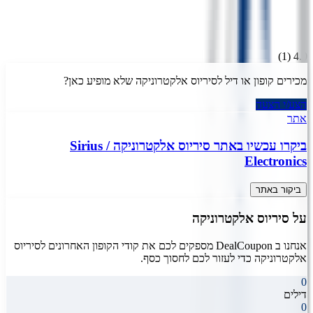
)
1
(
4.0
מכירים קופון או דיל ל
סיריוס אלקטרוניקה
שלא מופיע כאן?
הצע/י הצעה
אתר
ביקרו עכשיו באתר
סיריוס אלקטרוניקה
/
Sirius
Electronics
ביקור באתר
על
סיריוס אלקטרוניקה
אנחנו ב DealCoupon מספקים לכם את קודי הקופון האחרונים ל
סיריוס
אלקטרוניקה
כדי לעזור לכם לחסוך כסף.
0
דילים
0