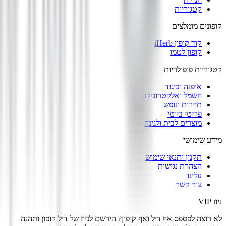
קטגוריות
קופונים מומלצים
קוד קופון iHerb
קופון לטמו
קטגוריות פופולריות
אופנה וביגוד
חשמל ואלקטרוניקה
תיירות ונופש
פריטי ביוטי
מוצרים לבית ולגינה
מידע שימושי
תקנון ותנאי שימוש
הצהרת נגישות
עלינו
צור קשר
ניוז VIP
לא רוצה לפספס אף דיל ואף קופון? הירשם לניוז של
דיל קופון
ותהנה