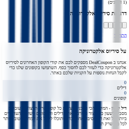
(
1
דירוגים)
דרג את
סיריוס אלקטרוניקה
התחבר
על
סיריוס אלקטרוניקה
אנחנו ב DealCoupon מספקים לכם את קודי הקופון האחרונים ל
סיריוס
אלקטרוניקה
כדי לעזור לכם לחסוך כסף. השתמשו בקופונים שלנו כדי
לקבל הנחות נוספות על הקניות שלכם באתר.
0
דילים
0
קופונים
דיל קופון
- המקום הכי עדכני למציאת כל קופון שרק תרצו!
אנו עובדים
מסביב לשעון כדי לצוד עבורכם את הדילים והקופונים השווים והעדכניים
ביותר.
כל זאת רק מסיבה אחת, כדי שתוכלו לקבל את המחיר הטוב ביותר
לכל מה שרק תרצו.