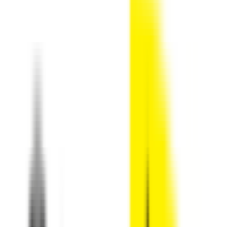
סטפ אין קוד קופון, קופונים והנחות
StepIn