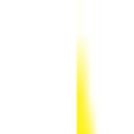
חנויות
קטגוריות
קאשבק
בלוג
0.00 ₪
התחברות
סטפ אין קוד קופון, קופונים והנחות
StepIn