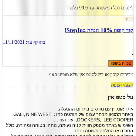
ג'ינסים לכל המשפחה עד 99.9 בלבד!
קופון
קוד קופון 10% הנחה בStepIn!
בתוקף עד:
11/11/2021
צפייה בקופון
מכירים קופון או דיל ל
סטפ אין
שלא מופיע כאן?
הצע/י הצעה
על
סטפ אין
אתר אונליין עם מותגים בתחום ההנעלה.
באתר תמצאו מבחר עצום של מותגים כמו : GALI, NINE WEST 
,DOCKERS,  LEE COOPER ועוד ועוד…
השימוש באתר מספק חווית קניה נעימה, נוחה, בטוחה ומהירה. כולל 
החזרה או החלפה פשוטה ונוחה.