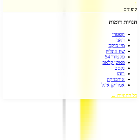
1
קופונים
חנויות דומות
קסטרו
ראני
מיי סוקס
שוז אונליין
פקטורי 54
פאשן קלאב
נקסט
בוהו
אורבניקה
אמריקן איגל
כל החנויות ←
דיל קופון
- המקום הכי עדכני למציאת כל קופון שרק תרצו!
אנו עובדים
מסביב לשעון כדי לצוד עבורכם את הדילים והקופונים השווים והעדכניים
ביותר.
כל זאת רק מסיבה אחת, כדי שתוכלו לקבל את המחיר הטוב ביותר
לכל מה שרק תרצו.
עקבו אחרינו ברשתות החברתיות!