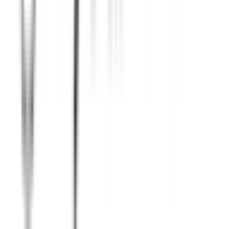
קופונים מומלצים
קוד קופון iHerb
קופון לטמו
קטגוריות פופולריות
אופנה וביגוד
חשמל ואלקטרוניקה
תיירות ונופש
פריטי ביוטי
מוצרים לבית ולגינה
מידע שימושי
תקנון ותנאי שימוש
הצהרת נגישות
עלינו
צור קשר
ניוז VIP
לא רוצה לפספס אף דיל ואף קופון? הירשם לניוז של
דיל קופון
ותהנה
מקופונים בלעדיים שיש רק במייל.. מבטיחים לא להציק