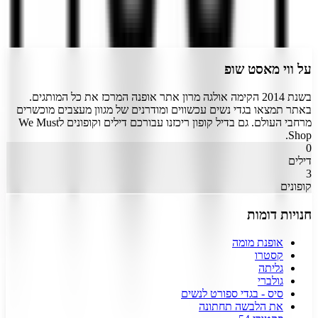
התחבר
על
ווי מאסט שופ
בשנת 2014 הקימה אולגה מרון אתר אופנה המרכז את כל המותגים.
באתר תמצאו בגדי נשים עכשווים ומודרנים של מגוון מעצבים מוכשרים
מרחבי העולם. גם בדיל קופון ריכזנו עבורכם דילים וקופונים לWe Must
Shop.
0
דילים
3
קופונים
חנויות דומות
אופנת מומה
קסטרו
גליתה
גולברי
סיס - בגדי ספורט לנשים
את הלבשה תחתונה