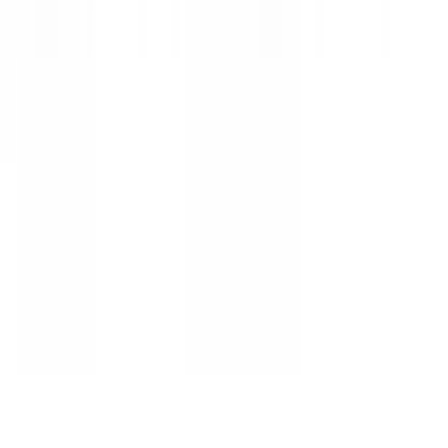
לינקים מהירים
חנויות
קטגוריות
קופונים מומלצים
קוד קופון iHerb
קופון לטמו
קטגוריות פופולריות
אופנה וביגוד
חשמל ואלקטרוניקה
תיירות ונופש
פריטי ביוטי
מוצרים לבית ולגינה