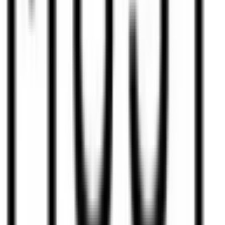
3.4
(
7
דירוגים)
דרג את
ווי מאסט שופ