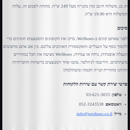
ת: כן, משלוח חינם זמין בקנייה מעל 249 ש"ח. מתחת לסכום זה, עלות
המשלוח היא 19.90 ש"ח.
סיכום
לפני שאתם קונים ב-WeShoes, בדקו את הקופונים והמבצעים הזמינים כדי
לחסוך כסף על הנעליים והאקססוריז האהובים עליכם. בין אם אתם מחפשים
הנעלה אופנתית, נוחה או עמידה, WeShoes מציעה את הכל במחירים
משתלמים. הירשמו לניוזלטר, עקבו אחר המבצעים ברשתות החברתיות
ותיהנו מחוויית קנייה חכמה ומשתלמת!
פרטי יצירת קשר עם שירות הלקוחות
טלפון
: 03-621-3033
וואטסאפ
: 052-3243538
מייל
:
info@weshoes.co.il