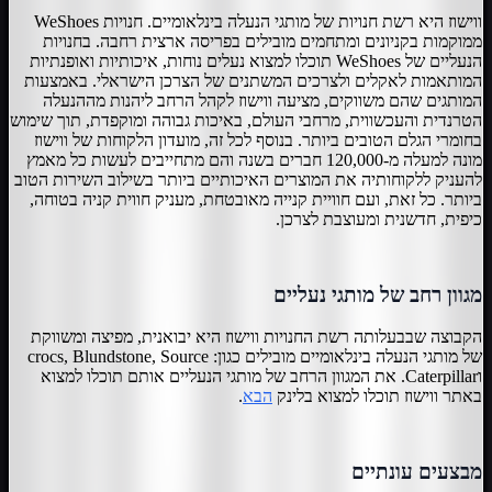
ווישוז היא רשת חנויות של מותגי הנעלה בינלאומיים. חנויות WeShoes
ממוקמות בקניונים ומתחמים מובילים בפריסה ארצית רחבה. בחנויות
הנעליים של WeShoes תוכלו למצוא נעלים נוחות, איכותיות ואופנתיות
המותאמות לאקלים ולצרכים המשתנים של הצרכן הישראלי. באמצעות
המותגים שהם משווקים, מציעה ווישוז לקהל הרחב ליהנות מההנעלה
הטרנדית והעכשווית, מרחבי העולם, באיכות גבוהה ומוקפדת, תוך שימוש
בחומרי הגלם הטובים ביותר. בנוסף לכל זה, מועדון הלקוחות של ווישוז
מונה למעלה מ-120,000 חברים בשנה והם מתחייבים לעשות כל מאמץ
להעניק ללקוחותיה את המוצרים האיכותיים ביותר בשילוב השירות הטוב
ביותר. כל זאת, ועם חוויית קנייה מאובטחת, מעניק חווית קניה בטוחה,
כיפית, חדשנית ומעוצבת לצרכן.
מגוון רחב של מותגי נעליים
הקבוצה שבבעלותה רשת החנויות ווישוז היא יבואנית, מפיצה ומשווקת
של מותגי הנעלה בינלאומיים מובילים כגון: crocs, Blundstone, Source
וCaterpillar. את המגוון הרחב של מותגי הנעליים אותם תוכלו למצוא
באתר ווישוז תוכלו למצוא בלינק
הבא
.
מבצעים עונתיים