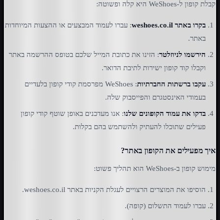
קבלת קופון ל-WeShoes היא קלה ופשוטה:
בקרו באתר weshoes.co.il
: עברו לעמוד המבצעים או ההצעות המיוחדות
באתר.
הירשמו לניוזלטר
: הזינו את כתובת המייל שלכם בטופס ההרשמה באתר
וקבלו קוד קופון ישירות לתיבת הדואר.
עקבו ברשתות החברתיות
: WeShoes מפרסמת קודי קופון בלעדיים
בעמודי האינסטגרם והפייסבוק שלה.
בדקו את עמוד הקופונים שלנו
: אנו מעדכנים באופן שוטף קודי קופון
פעילים שתוכלו להעתיק ולהשתמש בהם בקלות.
איך מפעילים את הקופון באתר?
מימוש קופון ב-WeShoes הוא תהליך פשוט:
הוסיפו את המוצרים הרצויים לעגלת הקניות באתר weshoes.co.il.
עברו לעמוד התשלום (קופה).