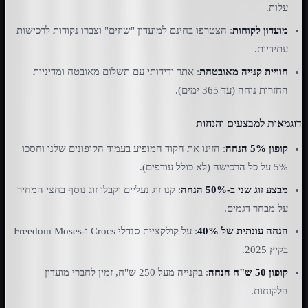
עלות.
מועדון לקוחות
: הצטרפו בחינם למועדון "שוזים" וצברו נקודות לרכישות
עתידיות.
חוויית קנייה מאובטחת
: אתר ידידותי עם תשלום מאובטח ומדיניות
החזרות נוחה (עד 365 ימים).
דוגמאות למבצעים והנחות
קופון 5% הנחה
: הזינו את הקוד המופיע בעמוד הקופונים שלנו וחסכו
5% על כל הרכישה (לא כולל עודפים).
מבצע זוג שני ב-50% הנחה
: קנו זוג נעליים וקבלו זוג נוסף בחצי המחיר
על מבחר דגמים.
הנחה עונתית של 40%
: על קולקציית סנדלי Crocs ו-Freedom Moses
בקיץ 2025.
קופון 50 ש"ח הנחה
: בקנייה מעל 250 ש"ח, זמין לחברי מועדון
הלקוחות.