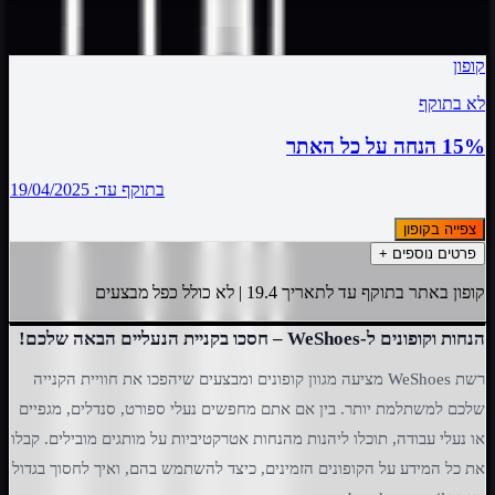
קופונים ומבצעים פגי תוקף
קופון
לא בתוקף
15% הנחה על כל האתר
בתוקף עד:
19/04/2025
צפייה בקופון
פרטים נוספים +
קופון באתר בתוקף עד לתאריך 19.4 | לא כולל כפל מבצעים
הנחות וקופונים ל-WeShoes – חסכו בקניית הנעליים הבאה שלכם!
רשת WeShoes מציעה מגוון קופונים ומבצעים שיהפכו את חוויית הקנייה
שלכם למשתלמת יותר. בין אם אתם מחפשים נעלי ספורט, סנדלים, מגפיים
או נעלי עבודה, תוכלו ליהנות מהנחות אטרקטיביות על מותגים מובילים. קבלו
את כל המידע על הקופונים הזמינים, כיצד להשתמש בהם, ואיך לחסוך בגדול