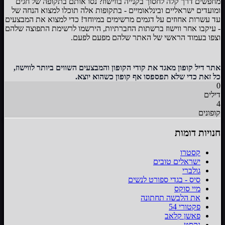
מחפשים דרך קלה לחסוך בקנייה בווישוז? נסו אותם בתקופה של חגים
ומועדים ישראליים ובינלאומיים - בתקופות אלה תוכלו למצוא הנחה של
עד עשרות אחוזים על דגמים מרשימים במיוחד! כדי למצוא את המבצעים
- עיקבו אחר ווישוז ברשתות החברתיות, הירשמו לרשימת התפוצה שלהם
וצפו בעמוד הראשי של האתר שלהם מפעם לפעם.
אתר דיל קופון מאגד את קודי הקופון והמבצעים השווים ביותר לווישוז,
כל זאת כדי שלא תפספסו אף קופון כשהוא יוצא.
0
דילים
4
קופונים
חנויות דומות
קסטרו
ישראלים טובים
גולברי
סיס - בגדי ספורט לנשים
מיי סוקס
את הלבשה תחתונה
פקטורי 54
פאשן קלאב
נקסט