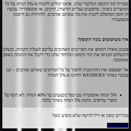
בעזרת קוד הקופון הבלעדי שלנו, אתם יכולים ליהנות מ-5% הנחה על כל
המוצרים באתר. מחפשים נעליים חדשות, תיקים, או אקססוריז? עכשיו
זה הזמן המושלם לקנות את מה שאתם אוהבים, ולהרוויח גם חיסכון
משמעותי.
איך משתמשים בקוד הקופון?
פשוט מאוד! הוסיפו את הפריטים האהובים עליכם לעגלת הקניות, ובשלב
התשלום הכניסו את קוד הקופון המיוחד שלנו כדי לקבל את ההנחה באופן
אוטומטי.
אל תפספסו את ההזדמנות לחסוך על כל המותגים שאתם אוהבים – קנו
עכשיו באתר WESHOES ותיהנו מ-5% הנחה!
5% הנחה אקסטרה עם כפל מבצעים עד 40% הנחה. לא תקף על
מוצרי עודפים. מקנה 5% הנחה באתר בלבד.
מכירים קופון או דיל ל
ווישוז
שלא מופיע כאן?
הצע/י הצעה