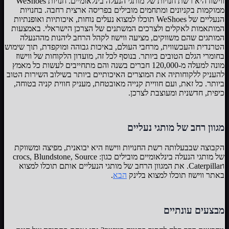
ווישוז היא רשת חנויות של מותגי הנעלה בינלאומיים. חנויות WeShoes
ממוקמות בקניונים ומתחמים מובילים בפריסה ארצית רחבה. בחנויות
הנעליים של WeShoes תוכלו למצוא נעלים נוחות, איכותיות ואופנתיות
המותאמות לאקלים ולצרכים המשתנים של הצרכן הישראלי. באמצעות
המותגים שהם משווקים, מציעה ווישוז לקהל הרחב ליהנות מההנעלה
הטרנדית והעכשווית, מרחבי העולם, באיכות גבוהה ומוקפדת, תוך שימוש
בחומרי הגלם הטובים ביותר. בנוסף לכל זה, מועדון הלקוחות של ווישוז
מונה למעלה מ-120,000 חברים בשנה והם מתחייבים לעשות כל מאמץ
להעניק ללקוחותיה את המוצרים האיכותיים ביותר בשילוב השירות הטוב
ביותר. כל זאת, ועם חוויית קנייה מאובטחת, מעניק חווית קניה בטוחה,
כיפית, חדשנית ומעוצבת לצרכן.
מגוון רחב של מותגי נעליים
הקבוצה שבבעלותה רשת החנויות ווישוז היא יבואנית, מפיצה ומשווקת
של מותגי הנעלה בינלאומיים מובילים כגון: crocs, Blundstone, Source
וCaterpillar. את המגוון הרחב של מותגי הנעליים אותם תוכלו למצוא
באתר ווישוז תוכלו למצוא בלינק
הבא
.
מבצעים עונתיים