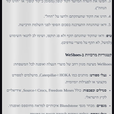
חפשו את השדה המיועד לקוד קופון (מסומן כ"קוד קופון" או "הזינו קוד
הנחה").
הזינו את הקוד שהעתקתם ולחצו על "החל".
ודאו שההנחה התעדכנה בסכום הסופי לפני השלמת הרכישה.
טיפ
: ודאו שהקוד שהזנתם תקף ולא פג תוקפו, ושימו לב לתנאי השימוש
(למשל, לא תקף על מוצרי עודפים).
קטגוריות מרכזיות ב-WeShoes
WeShoes מציעה מגוון רחב של מוצרי הנעלה ואופנה לכל המשפחה:
נעלי ספורט
: מותגים כמו HOKA ו-Caterpillar, מושלמים לספורט
מקצועי או לפעילות יומיומית.
סנדלים וכפכפות
: כולל Crocs, Freedom Moses ו-Source, אידיאליים
לקיץ הישראלי.
מגפיים
: מבחר מגפי Blundstone איכותיים למראה מחוספס ואופנתי.
נעלי עבודה
: נעליים עמידות לעבודה בשטח או במשרד.