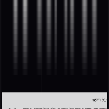
4.3
(
8
דירוגים)
דרג את
ווישוז
התחבר
על
ווישוז