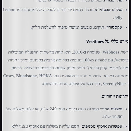
נעליים טבעוניות
: מבחר דגמים ידידותיים לסביבה של מותגים כמו Lemon
Jelly.
אקססוריז
: תיקים, כובעים ומוצרי טיפוח להשלמת הלוק.
מידע כללי על WeShoes
רשת WeShoes, שנוסדה ב-2010, היא אחת מרשתות ההנעלה המובילות
בישראל, עם למעלה מ-100 סניפים בפריסה ארצית בקניונים ומרכזי קניות
מובילים כמו קניון עזריאלי חיפה וקניון שבעת הכוכבים בהרצליה. הרשת
מתמחה בייבוא ושיווק מותגים בינלאומיים כמו Crocs, Blundstone, HOKA
ו-SeventyNine, תוך דגש על איכות, נוחות וחדשנות.
יתרונות ייחודיים
:
משלוח מהיר
: משלוח חינם בקנייה מעל 249 ש"ח, או עלות משלוח של
19.90 ש"ח.
אפשרות איסוף מסניפים
: חסכו עלויות משלוח עם איסוף עצמי ללא