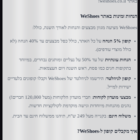
באתר weshoes.co.il!
הנחות זמינות באתר WeShoes
WeShoes מציעה מגוון מבצעים והנחות לאורך השנה, כולל:
קופון 5% הנחה
על כל האתר, כולל כפל מבצעים עד 40% הנחה (לא
כולל מוצרי עודפים).
הנחות עונתיות
של עד 50% על נעליים ומותגים נבחרים, במיוחד
בתקופות חגים כמו פסח, ראש השנה ויום העצמאות.
קופון לניוזלטר
: הירשמו לניוזלטר של WeShoes וקבלו קופונים בלעדיים
ישירות למייל.
מבצעי מועדון לקוחות
: חברי מועדון הלקוחות (מעל 120,000 חברים!)
נהנים מהנחות מיוחדות וגישה מוקדמת לקולקציות חדשות.
משלוח חינם
: בקנייה מעל 249 ש"ח, תיהנו ממשלוח חינם עד הבית.
איך מקבלים קופון ל-WeShoes?