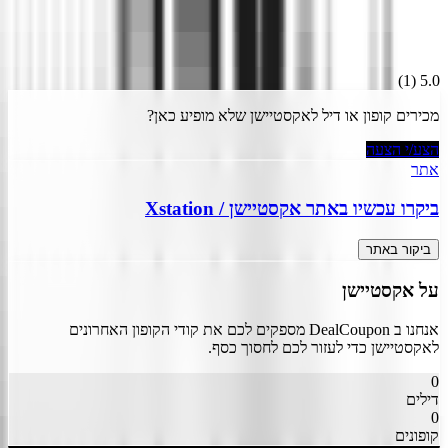
)
1
(
5.0
מכירים קופון או דיל ל
אקסטיישן
שלא מופיע כאן?
הצע/י הצעה
אתר
ביקרו עכשיו באתר
אקסטיישן
/
Xstation
ביקור באתר
על
אקסטיישן
אנחנו ב DealCoupon מספקים לכם את קודי הקופון האחרונים
ל
אקסטיישן
כדי לעזור לכם לחסוך כסף.
0
דילים
0
קופונים