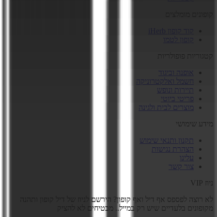
קופונים מומלצים
קוד קופון iHerb
קופון לטמו
קטגוריות פופולריות
אופנה וביגוד
חשמל ואלקטרוניקה
תיירות ונופש
פריטי ביוטי
מוצרים לבית ולגינה
מידע שימושי
תקנון ותנאי שימוש
הצהרת נגישות
עלינו
צור קשר
ניוז VIP
לא רוצה לפספס אף דיל ואף קופון? הירשם לניוז של
דיל קופון
ותהנה
מקופונים בלעדיים שיש רק במייל.. מבטיחים לא להציק