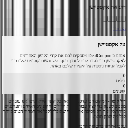
דרג את
אקסטיישן
התחבר
על
אקסטיישן
אנחנו ב DealCoupon מספקים לכם את קודי הקופון האחרונים
ל
אקסטיישן
כדי לעזור לכם לחסוך כסף. השתמשו בקופונים שלנו כדי
לקבל הנחות נוספות על הקניות שלכם באתר.
0
דילים
0
קופונים
דיל קופון
- המקום הכי עדכני למציאת כל קופון שרק תרצו!
אנו עובדים
מסביב לשעון כדי לצוד עבורכם את הדילים והקופונים השווים והעדכניים
ביותר.
כל זאת רק מסיבה אחת, כדי שתוכלו לקבל את המחיר הטוב ביותר
לכל מה שרק תרצו.
עקבו אחרינו ברשתות החברתיות!