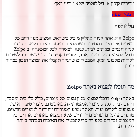
מכירים קופון או דיל ל
זולפה
שלא מופיע כאן?
הצע/י הצעה
על
זולפה
Zolpo הוא אתר קניות אונליין מוביל בישראל, המציע מגוון רחב של
מוצרים איכותיים במחירים משתלמים במיוחד. האתר מציע פתרונות
קנייה חכמים ומגוונים לבית, לגינה, למשרד ולכל המשפחה. ב-Zolpo
תוכלו למצוא הכל במקום אחד, מחוויית קנייה נוחה ופשוטה ועד לשירות
לקוחות מקצועי וזמין, המבטיחים שתמיד תקבלו את המוצר הנכון במחיר
הנכון.
מה תוכלו למצוא באתר Zolpo
באתר Zolpo תוכלו למצוא מגוון עצום של מוצרים, כולל כלי בית ומטבח,
ריהוט לבית ולגינה, מוצרי אלקטרוניקה, גאדג'טים, מוצרי טיפוח אישי,
צעצועים לילדים ועוד. האתר מציע קטגוריות ייחודיות למוצרים חדשים,
טרנדים עולמיים ופריטים ייחודיים שלא תמצאו באתרים אחרים. כל
המוצרים נבחרים בקפידה כדי להבטיח את האיכות הגבוהה ביותר
ללקוחות.