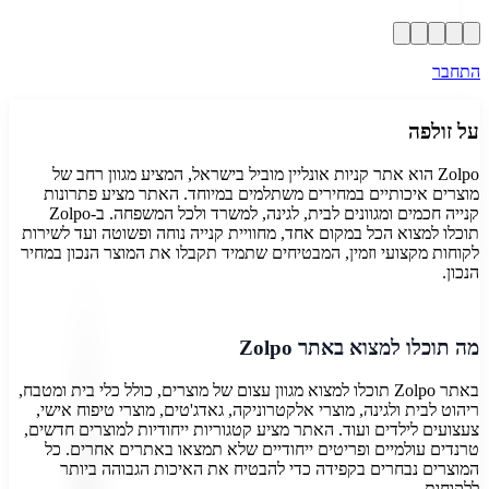
התחבר
על
זולפה
Zolpo הוא אתר קניות אונליין מוביל בישראל, המציע מגוון רחב של
מוצרים איכותיים במחירים משתלמים במיוחד. האתר מציע פתרונות
קנייה חכמים ומגוונים לבית, לגינה, למשרד ולכל המשפחה. ב-Zolpo
תוכלו למצוא הכל במקום אחד, מחוויית קנייה נוחה ופשוטה ועד לשירות
לקוחות מקצועי וזמין, המבטיחים שתמיד תקבלו את המוצר הנכון במחיר
הנכון.
מה תוכלו למצוא באתר Zolpo
באתר Zolpo תוכלו למצוא מגוון עצום של מוצרים, כולל כלי בית ומטבח,
ריהוט לבית ולגינה, מוצרי אלקטרוניקה, גאדג'טים, מוצרי טיפוח אישי,
צעצועים לילדים ועוד. האתר מציע קטגוריות ייחודיות למוצרים חדשים,
טרנדים עולמיים ופריטים ייחודיים שלא תמצאו באתרים אחרים. כל
המוצרים נבחרים בקפידה כדי להבטיח את האיכות הגבוהה ביותר
ללקוחות.