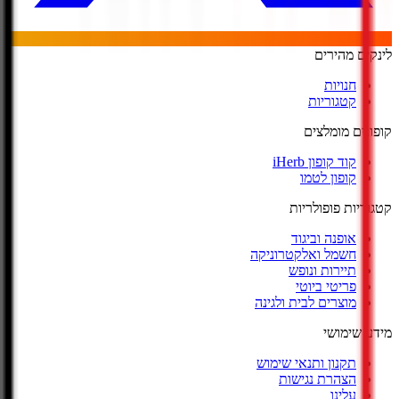
לינקים מהירים
חנויות
קטגוריות
קופונים מומלצים
קוד קופון iHerb
קופון לטמו
קטגוריות פופולריות
אופנה וביגוד
חשמל ואלקטרוניקה
תיירות ונופש
פריטי ביוטי
מוצרים לבית ולגינה
מידע שימושי
תקנון ותנאי שימוש
הצהרת נגישות
עלינו