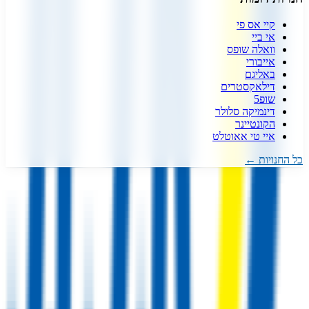
קיי אס פי
אי ביי
וואלה שופס
אייבורי
באליגם
דילאקסטרים
שופ5
דינמיקה סלולר
הקונטיינר
איי טי אאוטלט
כל החנויות ←
דיל קופון
- המקום הכי עדכני למציאת כל קופון שרק תרצו!
אנו עובדים
מסביב לשעון כדי לצוד עבורכם את הדילים והקופונים השווים והעדכניים
ביותר.
כל זאת רק מסיבה אחת, כדי שתוכלו לקבל את המחיר הטוב ביותר
לכל מה שרק תרצו.
עקבו אחרינו ברשתות החברתיות!