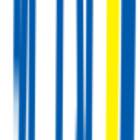
4.7
(
7
דירוגים)