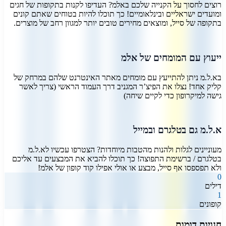
רוצים לחסוך על הקנייה שלכם באלמ? העדיפו לקנות בתקופות של חגים
ומועדים ישראליים ובינלאומיים! כך תוכלו להיות בטוחים שאתם קונים
בתקופה של סייל, ומוצאים מחירים טובים יותר למגוון רחב של מוצרים.
ייעוץ עם המומחים של אלמ
בא.ל.מ ניתן להתייעץ עם מומחים מאתר האינטרנט שלהם במרחק של
קליק אחד! נצלו את הפיצ’ר המגניב דרך העמוד הראשי (צריך לאשר
גישה למיקרופון כדי לקיים שיחה)
א.ל.מ גם בטלגרם ובמייל
מעוניינים לגלות ולהנות מהטבות מיוחדות? הצטרפו עכשיו לא.ל.מ
בטלגרם / ברשימת התפוצה! כך תוכלו להביא את המבצעים עד אליכם
ולא תפספסו אף סייל, מבצע או אולי אפילו קוד קופון של אלמ!
0
דילים
1
קופונים
חנויות דומות