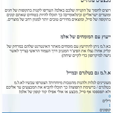
מבצעים עונתיים
רוצים לחסוך על הקנייה שלכם באלמ? העדיפו לקנות בתקופות של חגים
ומועדים ישראליים ובינלאומיים! כך תוכלו להיות בטוחים שאתם קונים
בתקופה של סייל, ומוצאים מחירים טובים יותר למגוון רחב של מוצרים.
ייעוץ עם המומחים של אלמ
בא.ל.מ ניתן להתייעץ עם מומחים מאתר האינטרנט שלהם במרחק של
קליק אחד! נצלו את הפיצ’ר המגניב דרך העמוד הראשי (צריך לאשר
גישה למיקרופון כדי לקיים שיחה)
א.ל.מ גם בטלגרם ובמייל
מעוניינים לגלות ולהנות מהטבות מיוחדות? הצטרפו עכשיו לא.ל.מ
בטלגרם / ברשימת התפוצה! כך תוכלו להביא את המבצעים עד אליכם
ולא תפספסו אף סייל, מבצע או אולי אפילו קוד קופון של אלמ!
0
דילים
1
קופונים