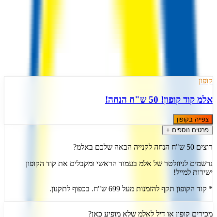
)
7
(
4.7
הצעה אחת פעילה
מעודכן
9
ל
אוגוסט
,
2026
קופון
אלמ קוד קופון! 50 ש"ח הנחה!
צפייה בקופון
פרטים נוספים +
רוצים 50 ש"ח הנחה לקנייה הבאה שלכם באלמ?
נרשמים לניוזלטר של אלמ בעמוד הראשי ומקבלים את קוד הקופון
ישירות למייל!
* קוד הקופון תקף להזמנות מעל 699 ש"ח. בכפוף לתקנון.
מכירים קופון או דיל ל
אלמ
שלא מופיע כאן?