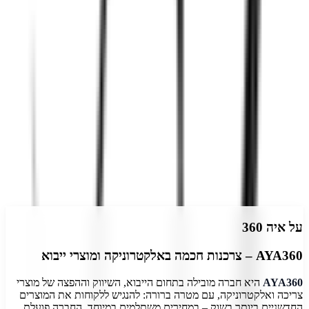
4.1
(
7
דירוגים)
דרג את
איה 360
התחבר
על
איה 360
AYA360 – צרכנות חכמה באלקטרוניקה ומוצרי ייבוא
AYA360
היא חברה מובילה בתחום הייבוא, השיווק וההפצה של מוצרי
צריכה ואלקטרוניקה, עם מטרה ברורה: להנגיש ללקוחות את המוצרים
החדשניים ביותר בשוק – במחירים משתלמים במיוחד. החברה פועלת