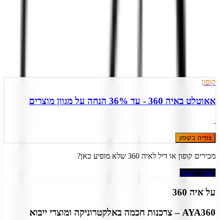
)
7
(
4.1
הצעה אחת פעילה
מעודכן
9
ל
אוגוסט
,
2026
קופון
אאוטלט באיה 360 - עד 36% הנחה על מגוון מוצרים
צפייה בקופון
מכירים קופון או דיל ל
איה 360
שלא מופיע כאן?
הצע/י הצעה
על
איה 360
AYA360 – צרכנות חכמה באלקטרוניקה ומוצרי ייבוא