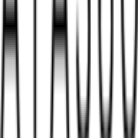
חנויות
קטגוריות
קופונים מומלצים
קוד קופון iHerb
קופון לטמו
קטגוריות פופולריות
אופנה וביגוד
חשמל ואלקטרוניקה
תיירות ונופש
פריטי ביוטי
מוצרים לבית ולגינה
מידע שימושי
תקנון ותנאי שימוש
הצהרת נגישות
עלינו
צור קשר
ניוז VIP