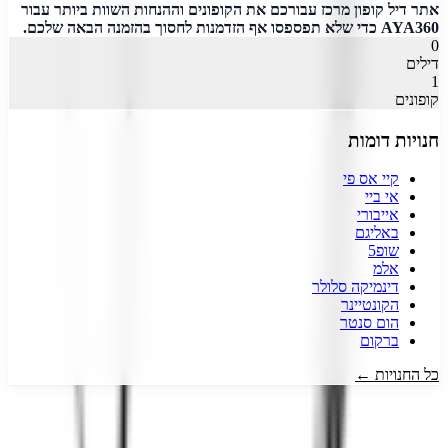
אתר דיל קופון מרכז עבורכם את הקופונים וההנחות השוות ביותר עבור
AYA360 כדי שלא תפספסו אף הזדמנות לחסוך בהזמנה הבאה שלכם.
0
דילים
1
קופונים
חנויות דומות
קיי אס פי
אי ביי
אייבורי
באליגם
שופ5
אלמ
דינמיקה סלולר
הקונטיינר
הום סנטר
ברקום
כל החנויות ←
דיל קופון
- המקום הכי עדכני למציאת כל קופון שרק תרצו!
אנו עובדים
מסביב לשעון כדי לצוד עבורכם את הדילים והקופונים השווים והעדכניים
ביותר.
כל זאת רק מסיבה אחת, כדי שתוכלו לקבל את המחיר הטוב ביותר