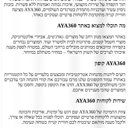
תוך הקפדה על שירות מקצועי, איכות גבוהה ואמינות ללא פשרות. בזכות
ניסיון עשיר ועדכניות מתמדת בטרנדים העולמיים, AYA360 מציעה
חוויית קנייה מתקדמת ללקוחות פרטיים ועסקיים כאחד.
מה תוכלו למצוא באתר AYA360
באתר תמצאו מגוון רחב של מוצרים: גאדג'טים, אביזרי אלקטרוניקה,
מוצרי חשמל קטנים, פתרונות לבית ולמשרד ועוד. המוצרים נבחרים
בקפידה ומיובאים ממותגים מובילים ברחבי העולם, במטרה לספק מענה
איכותי לצרכים של השוק הישראלי – במחיר משתלם במיוחד.
AYA360 קופון
רוצים ליהנות מהנחות אטרקטיביות ומבצעים בלעדיים על כל הקטגוריות
באתר? עמוד הקופונים שלנו מרכז עבורכם את קודי ההנחה הכי עדכניים
והכי משתלמים של AYA360. הזינו את הקופון בקופה, וחסכו על
המוצרים שהכי מעניינים אתכם.
שירות לקוחות AYA360
צוות התמיכה של AYA360 שם דגש על זמינות, אדיבות והכוונה
מקצועית ללקוחות פרטיים ועסקיים. תוכלו לפנות בכל שאלה או צורך,
ולקבל מענה מותאם שיבטיח לכם חוויית קנייה בטוחה ונעימה.