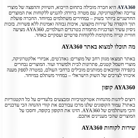
AYA360
היא חברה מובילה בתחום הייבוא, השיווק וההפצה של מוצרי
צריכה ואלקטרוניקה, עם מטרה ברורה: להנגיש ללקוחות את המוצרים
החדשניים ביותר בשוק – במחירים משתלמים במיוחד. החברה פועלת
תוך הקפדה על שירות מקצועי, איכות גבוהה ואמינות ללא פשרות. בזכות
ניסיון עשיר ועדכניות מתמדת בטרנדים העולמיים, AYA360 מציעה
חוויית קנייה מתקדמת ללקוחות פרטיים ועסקיים כאחד.
מה תוכלו למצוא באתר AYA360
באתר תמצאו מגוון רחב של מוצרים: גאדג'טים, אביזרי אלקטרוניקה,
מוצרי חשמל קטנים, פתרונות לבית ולמשרד ועוד. המוצרים נבחרים
בקפידה ומיובאים ממותגים מובילים ברחבי העולם, במטרה לספק מענה
איכותי לצרכים של השוק הישראלי – במחיר משתלם במיוחד.
AYA360 קופון
רוצים ליהנות מהנחות אטרקטיביות ומבצעים בלעדיים על כל הקטגוריות
באתר? עמוד הקופונים שלנו מרכז עבורכם את קודי ההנחה הכי עדכניים
והכי משתלמים של AYA360. הזינו את הקופון בקופה, וחסכו על
המוצרים שהכי מעניינים אתכם.
שירות לקוחות AYA360