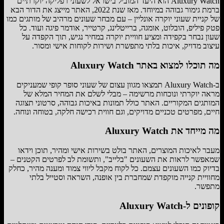
Aluxury Watch הוא היעד המוביל בישראל לשעוני רפליקה יוקרתיים
ברמת גימור גבוהה במיוחד. מאז שנת 2022, האתר מייצג את הדור הבא
של קניית שעוני יוקרה אונליין – עם מבחר שעונים מרהיב של מותגים כמו
פטק פיליפ, הובלוט, אומגה, ברייטלינג, קרטייר, אודמר פיגה ועוד. כל
שעון נבחר בקפידה ומציע חוויית יוקרה במחיר נגיש, תוך הקפדה על
עיצוב מדויק, איכות בלתי מתפשרת ושירות לקוחות אישי ומסור.
מה תוכלו למצוא באתר Aluxury Watch
ב-Aluxury Watch תמצאו מגוון עצום של שעוני סופר קופי שמעניקים
מראה יוקרתי ונוכחות מרשימה – מבלי לשלם את המחיר המלא של
המותגים המקוריים. האתר כולל תמונות באיכות גבוהה, סרטוני תצוגה
חיים, מפרטים טכניים מדויקים, וגם חווית רכישה חלקה, בטוחה ונוחה.
מה מייחד את Aluxury Watch
מעבר לאיכות המוצרים, האתר בולט בשירות אישי ומהיר, תוכן וידאו
שמאפשר לראות את השעונים "בלייב", ותשומת לב לפרטים הקטנים –
בדיוק כמו השעונים עצמם. כל לקוח מקבל ליווי צמוד ומענה מהיר, כחלק
מחוויית קנייה מוקפדת שמחברת בין אופנה, השראה וסטייל בלתי
מתפשר.
קופונים ל-Aluxury Watch