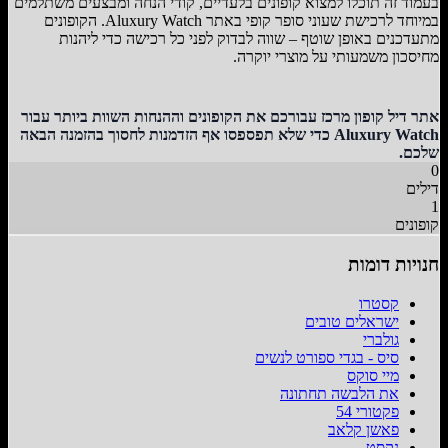
בעמוד זה תוכלו למצוא קופונים בלעדיים, קודי הנחה ומבצעים משתלמים
במיוחד לרכישת שעוני סופר קופי באתר Aluxury Watch. הקופונים
מתעדכנים באופן שוטף – שווה לבדוק לפני כל רכישה כדי ליהנות
מחיסכון משמעותי על מוצרי יוקרה.
אתר דיל קופון מרכז עבורכם את הקופונים וההנחות השוות ביותר עבור
Aluxury Watch כדי שלא תפספסו אף הזדמנות לחסוך בהזמנה הבאה
שלכם.
0
דילים
1
קופונים
חנויות דומות
קסטרו
ישראלים טובים
גולברי
סיס - בגדי ספורט לנשים
מיי סוקס
את הלבשה תחתונה
פקטורי 54
פאשן קלאב
נקסט