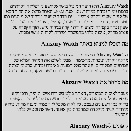
Aluxury Watch הוא היעד המוביל בישראל לשעוני רפליקה יוקרתיים
ברמת גימור גבוהה במיוחד. מאז שנת 2022, האתר מייצג את הדור הבא
של קניית שעוני יוקרה אונליין – עם מבחר שעונים מרהיב של מותגים כמו
פטק פיליפ, הובלוט, אומגה, ברייטלינג, קרטייר, אודמר פיגה ועוד. כל
שעון נבחר בקפידה ומציע חוויית יוקרה במחיר נגיש, תוך הקפדה על
עיצוב מדויק, איכות בלתי מתפשרת ושירות לקוחות אישי ומסור.
מה תוכלו למצוא באתר Aluxury Watch
ב-Aluxury Watch תמצאו מגוון עצום של שעוני סופר קופי שמעניקים
מראה יוקרתי ונוכחות מרשימה – מבלי לשלם את המחיר המלא של
המותגים המקוריים. האתר כולל תמונות באיכות גבוהה, סרטוני תצוגה
חיים, מפרטים טכניים מדויקים, וגם חווית רכישה חלקה, בטוחה ונוחה.
מה מייחד את Aluxury Watch
מעבר לאיכות המוצרים, האתר בולט בשירות אישי ומהיר, תוכן וידאו
שמאפשר לראות את השעונים "בלייב", ותשומת לב לפרטים הקטנים –
בדיוק כמו השעונים עצמם. כל לקוח מקבל ליווי צמוד ומענה מהיר, כחלק
מחוויית קנייה מוקפדת שמחברת בין אופנה, השראה וסטייל בלתי
מתפשר.
קופונים ל-Aluxury Watch