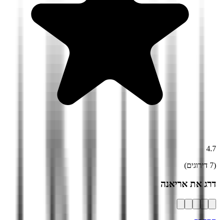
4.7
(
7
דירוגים)
דרג את
אריאנה