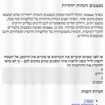
מבצעים והנחות ייחודיות
באתר Ariana תוכלו ליהנות ממגוון מבצעים והנחות ייחודיות שלא תמצאו
בשום מקום אחר. האתר מציע הנחות מיוחדות על קולקציות סוף עונה,
מבצעי חגים, ודילים יומיים שמאפשרים לכם לרכוש נעליים ותיקים
במחירים משתלמים במיוחד. כמו כן, Ariana מציעה מבצעים בלעדיים
לחברי המועדון, והנחות משמעותיות על קולקציות חדשות ומשלוחים חינם
במבצעים מיוחדים.
אז לפני שאתם קושרים את השרוכים או סוגרים את הרוכסן, אל תשכחו
לקפוץ לדיל קופון ולראות איזה קופונים שווים מחכים לכם – כי לא כדאי
להחמיץ את ההזדמנות הזו
0
דילים
2
קופונים
חנויות דומות
קסטרו
ישראלים טובים