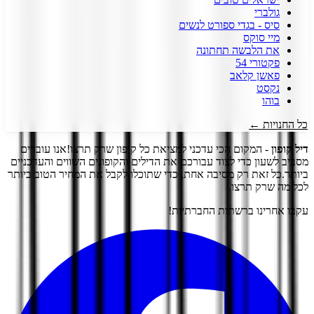
גולברי
סיס - בגדי ספורט לנשים
מיי סוקס
את הלבשה תחתונה
פקטורי 54
פאשן קלאב
נקסט
בוהו
כל החנויות ←
דיל קופון
- המקום הכי עדכני למציאת כל קופון שרק תרצו!
אנו עובדים
מסביב לשעון כדי לצוד עבורכם את הדילים והקופונים השווים והעדכניים
ביותר.
כל זאת רק מסיבה אחת, כדי שתוכלו לקבל את המחיר הטוב ביותר
לכל מה שרק תרצו.
עקבו אחרינו ברשתות החברתיות!