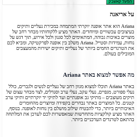
הפעל קאשבק
על
אריאנה
Ariana הוא אתר אופנה יוקרתי המתמחה במכירת נעליים ותיקים
בעיצובים עכשוויים ומיוחדים. האתר מציע ללקוחותיו מבחר רחב של
מוצרים באיכות גבוהה, המתאימים לכל סגנון ולכל אירוע, תוך דגש על
נוחות, עמידות וסטייל. Ariana משלב בין אופנה לפרקטיקה, ומביא לכם
את הטרנדים החמים ביותר של נעליים ותיקים ישירות מהמעצבים
המובילים בעולם.
מה אפשר למצוא באתר Ariana
באתר Ariana תוכלו למצוא מגוון רחב של נעליים לנשים ולגברים, כולל
נעלי ספורט, מגפיים, נעלי עקב, נעלי ערב וסנדלים, לצד מבחר עצום של
תיקים מעוצבים – מתיקי גב אופנתיים ועד לתיקי יד יוקרתיים ותיקי ערב
קטנים. כל המוצרים באתר נבחרים בקפידה ומיוצרים מהחומרים
האיכותיים ביותר, כדי להבטיח שילוב מושלם בין נוחות לאופנה. בנוסף,
האתר מציע קולקציות מתחדשות שמאפשרות לכם לעדכן את המלתחה
בהתאם לטרנדים העדכניים ביותר.