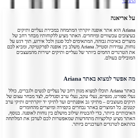
התחבר
על
אריאנה
Ariana הוא אתר אופנה יוקרתי המתמחה במכירת נעליים ותיקים
בעיצובים עכשוויים ומיוחדים. האתר מציע ללקוחותיו מבחר רחב של
מוצרים באיכות גבוהה, המתאימים לכל סגנון ולכל אירוע, תוך דגש על
נוחות, עמידות וסטייל. Ariana משלב בין אופנה לפרקטיקה, ומביא לכם
את הטרנדים החמים ביותר של נעליים ותיקים ישירות מהמעצבים
המובילים בעולם.
מה אפשר למצוא באתר Ariana
באתר Ariana תוכלו למצוא מגוון רחב של נעליים לנשים ולגברים, כולל
נעלי ספורט, מגפיים, נעלי עקב, נעלי ערב וסנדלים, לצד מבחר עצום של
תיקים מעוצבים – מתיקי גב אופנתיים ועד לתיקי יד יוקרתיים ותיקי ערב
קטנים. כל המוצרים באתר נבחרים בקפידה ומיוצרים מהחומרים
האיכותיים ביותר, כדי להבטיח שילוב מושלם בין נוחות לאופנה. בנוסף,
האתר מציע קולקציות מתחדשות שמאפשרות לכם לעדכן את המלתחה
בהתאם לטרנדים העדכניים ביותר.