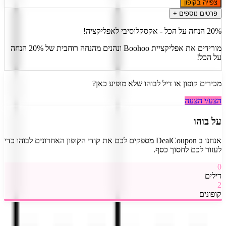
צפייה בקופון
פרטים נוספים +
20% הנחה על הכל - אקסקלוסיבי לאפליקציה!
מורידים את אפליקציית Boohoo ונהנים מהנחה רוחבית של 20% הנחה
על הכל!
מכירים קופון או דיל ל
בוהו
שלא מופיע כאן?
הצע/י הצעה
על
בוהו
אנחנו ב DealCoupon מספקים לכם את קודי הקופון האחרונים ל
בוהו
כדי
לעזור לכם לחסוך כסף.
0
דילים
2
קופונים