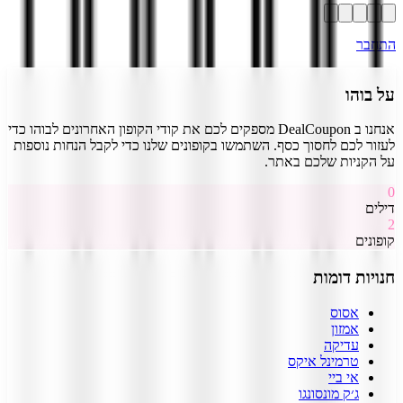
התחבר
על
בוהו
אנחנו ב DealCoupon מספקים לכם את קודי הקופון האחרונים ל
בוהו
כדי
לעזור לכם לחסוך כסף. השתמשו בקופונים שלנו כדי לקבל הנחות נוספות
על הקניות שלכם באתר.
0
דילים
2
קופונים
חנויות דומות
אסוס
אמזון
עדיקה
טרמינל איקס
אי ביי
ג׳ק מונסונגו