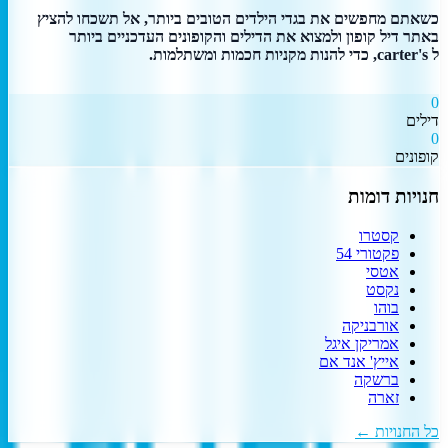
כשאתם מחפשים את בגדי הילדים הטובים ביותר, אל תשכחו להציץ
באתר דיל קופון ולמצוא את הדילים והקופונים העדכניים ביותר
ל carter's, כדי להנות מקניות חכמות ומשתלמות.
0
דילים
0
קופונים
חנויות דומות
קסטרו
פקטורי 54
אטסי
נקסט
בוהו
אורבניקה
אמריקן איגל
אייץ' אנד אם
ברשקה
זארה
כל החנויות ←