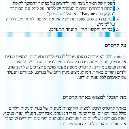
העליון של האתר מצד ימין ולוחצים על כפתור "המשך לקופה".
3
תחת הכותרת "סיכום הזמנה" יש ללחוץ על לינק עם הכותרת
"הזן קופון / Buyme". ואז על "הזן קופון".
4
בתיבת הטקסט שנפתחה יש להזין את הקופון ולאחר מכן ללחוץ
על "מימוש"
5
במידה והקופון תקין, ההנחה תתעדכן.
על
קרטרס
carter's נולד באמריקה כמותג מוביל לבגדי ילדים ותינוקות, המציע בגדים
איכותיים, נוחים ומעוצבים לכל שלב בחיי ילדיכם. עם דגש על איכות,
נוחות ועיצוב מודרני, קרטרס מספק מענה מושלם לצרכים של תינוקות,
ילדים והורים כאחד. המותג מציע מגוון רחב של בגדים, אביזרים והנעלה
שמתאימים לכל עונה ואירוע.
מה תוכלו למצוא באתר קרטרס
באתר קרטרס תוכלו למצוא קולקציות מגוונות של בגדי תינוקות וילדים,
כולל בגדי יום-יום, בגדי שינה, בגדי חג וערב, אביזרים, הנעלה ועוד. בנוסף,
ישנם מוצרים משלימים כמו שמיכות, צעצועים ופריטים ייחודיים שיהפכו
את חוויית ההורות לנעימה ופשוטה יותר.