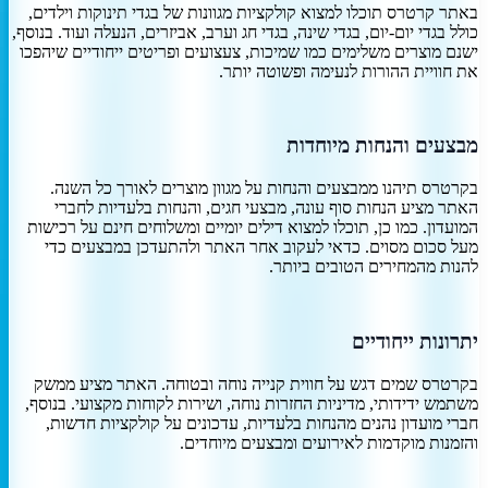
באתר קרטרס תוכלו למצוא קולקציות מגוונות של בגדי תינוקות וילדים,
כולל בגדי יום-יום, בגדי שינה, בגדי חג וערב, אביזרים, הנעלה ועוד. בנוסף,
ישנם מוצרים משלימים כמו שמיכות, צעצועים ופריטים ייחודיים שיהפכו
את חוויית ההורות לנעימה ופשוטה יותר.
מבצעים והנחות מיוחדות
בקרטרס תיהנו ממבצעים והנחות על מגוון מוצרים לאורך כל השנה.
האתר מציע הנחות סוף עונה, מבצעי חגים, והנחות בלעדיות לחברי
המועדון. כמו כן, תוכלו למצוא דילים יומיים ומשלוחים חינם על רכישות
מעל סכום מסוים. כדאי לעקוב אחר האתר ולהתעדכן במבצעים כדי
להנות מהמחירים הטובים ביותר.
יתרונות ייחודיים
בקרטרס שמים דגש על חווית קנייה נוחה ובטוחה. האתר מציע ממשק
משתמש ידידותי, מדיניות החזרות נוחה, ושירות לקוחות מקצועי. בנוסף,
חברי מועדון נהנים מהנחות בלעדיות, עדכונים על קולקציות חדשות,
והזמנות מוקדמות לאירועים ומבצעים מיוחדים.