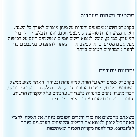
מבצעים והנחות מיוחדות
בקרטרס תיהנו ממבצעים והנחות על מגוון מוצרים לאורך כל השנה.
האתר מציע הנחות סוף עונה, מבצעי חגים, והנחות בלעדיות לחברי
המועדון. כמו כן, תוכלו למצוא דילים יומיים ומשלוחים חינם על רכישות
מעל סכום מסוים. כדאי לעקוב אחר האתר ולהתעדכן במבצעים כדי
להנות מהמחירים הטובים ביותר.
יתרונות ייחודיים
בקרטרס שמים דגש על חווית קנייה נוחה ובטוחה. האתר מציע ממשק
משתמש ידידותי, מדיניות החזרות נוחה, ושירות לקוחות מקצועי. בנוסף,
חברי מועדון נהנים מהנחות בלעדיות, עדכונים על קולקציות חדשות,
והזמנות מוקדמות לאירועים ומבצעים מיוחדים.
כשאתם מחפשים את בגדי הילדים הטובים ביותר, אל תשכחו להציץ
באתר דיל קופון ולמצוא את הדילים והקופונים העדכניים ביותר
ל carter's, כדי להנות מקניות חכמות ומשתלמות.