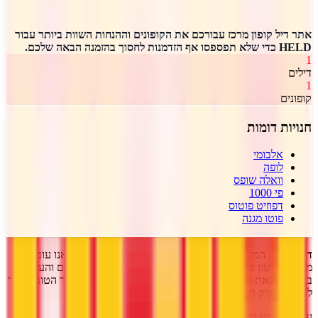
אתר דיל קופון מרכז עבורכם את הקופונים וההנחות השוות ביותר עבור
HELD כדי שלא תפספסו אף הזדמנות לחסוך בהזמנה הבאה שלכם.
1
דילים
1
קופונים
חנויות דומות
אלבומי
לופה
וואלה שופס
פי 1000
דפוזיט פוטוס
פוטו מגנה
דיל קופון
- המקום הכי עדכני למציאת כל קופון שרק תרצו!
אנו עובדים
מסביב לשעון כדי לצוד עבורכם את הדילים והקופונים השווים והעדכניים
ביותר.
כל זאת רק מסיבה אחת, כדי שתוכלו לקבל את המחיר הטוב ביותר
לכל מה שרק תרצו.
עקבו אחרינו ברשתות החברתיות!