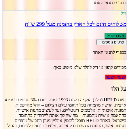
בכפוף לתנאי האתר
דיל
משלוחים חינם לכל הארץ בהזמנה מעל 299 ש"ח
מעבר לדיל
פרטים נוספים +
בכפוף לתנאי האתר
מכירים קופון או דיל ל
הלד
שלא מופיע כאן?
הצע/י הצעה
על
הלד
רשת
HELD
(הלד) הוקמה בשנת 1993 ומונה כיום כ-30 סניפים בפריסה
ארצית. הרשת מתמחה בכל תחומי עולם הצילום – החל מהדפסות
תמונות איכותיות, אלבומים דיגיטליים, ועד לעיצוב מתנות אישיות
בהתאמה אישית מתמונות – מה שהופך אותה לייחודית בתחומה
בישראל. באתר HELD תוכלו להזמין אונליין מגוון רחב של מוצרים
בעיצוב אישי, מתנות מרגשות לכל אירוע, ומוצרים נלווים לצילום, והכול