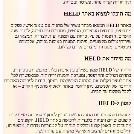
תוך חוויית קנייה נוחה, פשוטה ובטוחה.
מה תוכלו למצוא באתר HELD
באתר HELD תמצאו מבחר עשיר של מתנות עם טאצ' אישי: ספלים
מודפסים, קנבסים מעוצבים, מגנטים, מחברות עם תמונה, לוחות שנה
אישיים, הדפסות על עץ, כריות עם תמונה ועוד. לצד זה, תמצאו גם
שירותי צילום מקצועיים, פיתוח תמונות באיכות גבוהה, אלבומים
דיגיטליים, מסגרות ומוצרים נלווים לצילום.
מה מייחד את HELD
הייחוד של HELD טמון בשילוב בין איכות בלתי מתפשרת, ניסיון רב
בתחום הצילום וההדפסה, ומערכת הזמנות ידידותית שמאפשרת לכל
אחד לעצב בקלות את המתנה המושלמת. בנוסף, הודות לפריסה הארצית
הרחבה של הסניפים, ניתן להזמין באתר ולאסוף מהסניף הקרוב – או
לקבל משלוח עד הבית.
קופון ל-HELD
מחפשים להפתיע עם מתנה מרגשת ועדיין לחסוך? עמוד זה מציע לכם
קופונים שווים והנחות בלעדיות לרכישה באתר HELD. הקופונים
מתעדכנים באופן קבוע וכוללים הנחות על קטגוריות נבחרות, מבצעי חג,
ודילים מיוחדים לעיצוב אישי של מתנות עם ערך רגשי.