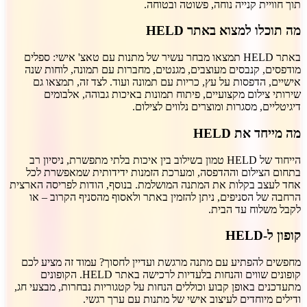
תוך חוויית קנייה נוחה, פשוטה ובטוחה.
מה תוכלו למצוא באתר HELD
באתר HELD תמצאו מבחר עשיר של מתנות עם טאצ' אישי: ספלים
מודפסים, קנבסים מעוצבים, מגנטים, מחברות עם תמונה, לוחות שנה
אישיים, הדפסות על עץ, כריות עם תמונה ועוד. לצד זה, תמצאו גם
שירותי צילום מקצועיים, פיתוח תמונות באיכות גבוהה, אלבומים
דיגיטליים, מסגרות ומוצרים נלווים לצילום.
מה מייחד את HELD
הייחוד של HELD טמון בשילוב בין איכות בלתי מתפשרת, ניסיון רב
בתחום הצילום וההדפסה, ומערכת הזמנות ידידותית שמאפשרת לכל
אחד לעצב בקלות את המתנה המושלמת. בנוסף, הודות לפריסה הארצית
הרחבה של הסניפים, ניתן להזמין באתר ולאסוף מהסניף הקרוב – או
לקבל משלוח עד הבית.
קופון ל-HELD
מחפשים להפתיע עם מתנה מרגשת ועדיין לחסוך? עמוד זה מציע לכם
קופונים שווים והנחות בלעדיות לרכישה באתר HELD. הקופונים
מתעדכנים באופן קבוע וכוללים הנחות על קטגוריות נבחרות, מבצעי חג,
ודילים מיוחדים לעיצוב אישי של מתנות עם ערך רגשי.