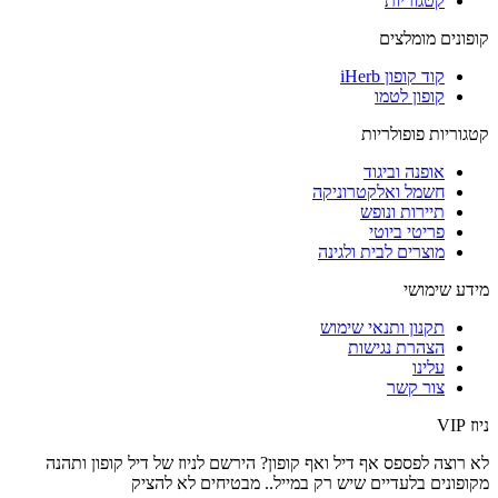
קטגוריות
קופונים מומלצים
קוד קופון iHerb
קופון לטמו
קטגוריות פופולריות
אופנה וביגוד
חשמל ואלקטרוניקה
תיירות ונופש
פריטי ביוטי
מוצרים לבית ולגינה
מידע שימושי
תקנון ותנאי שימוש
הצהרת נגישות
עלינו
צור קשר
ניוז VIP
לא רוצה לפספס אף דיל ואף קופון? הירשם לניוז של
דיל קופון
ותהנה
מקופונים בלעדיים שיש רק במייל.. מבטיחים לא להציק