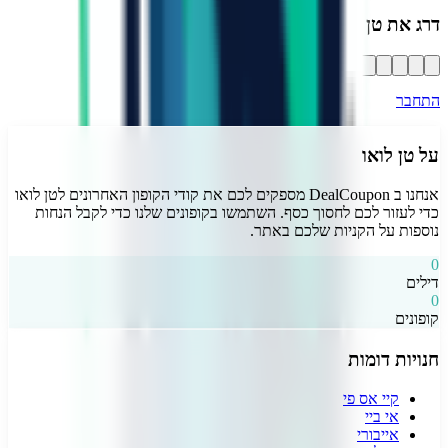
דרג את
טן לואו
התחבר
על
טן לואו
אנחנו ב DealCoupon מספקים לכם את קודי הקופון האחרונים ל
טן לואו
כדי לעזור לכם לחסוך כסף. השתמשו בקופונים שלנו כדי לקבל הנחות
נוספות על הקניות שלכם באתר.
0
דילים
0
קופונים
חנויות דומות
קיי אס פי
אי ביי
אייבורי