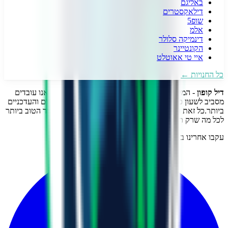
באליגם
דילאקסטרים
שופ5
אלמ
דינמיקה סלולר
הקונטיינר
איי טי אאוטלט
כל החנויות ←
דיל קופון
- המקום הכי עדכני למציאת כל קופון שרק תרצו!
אנו עובדים
מסביב לשעון כדי לצוד עבורכם את הדילים והקופונים השווים והעדכניים
ביותר.
כל זאת רק מסיבה אחת, כדי שתוכלו לקבל את המחיר הטוב ביותר
לכל מה שרק תרצו.
עקבו אחרינו ברשתות החברתיות!