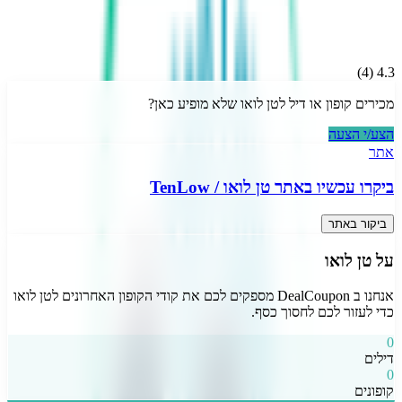
)
4
(
4.3
מכירים קופון או דיל ל
טן לואו
שלא מופיע כאן?
הצע/י הצעה
אתר
ביקרו עכשיו באתר
טן לואו
/
TenLow
ביקור באתר
על
טן לואו
אנחנו ב DealCoupon מספקים לכם את קודי הקופון האחרונים ל
טן לואו
כדי לעזור לכם לחסוך כסף.
0
דילים
0
קופונים