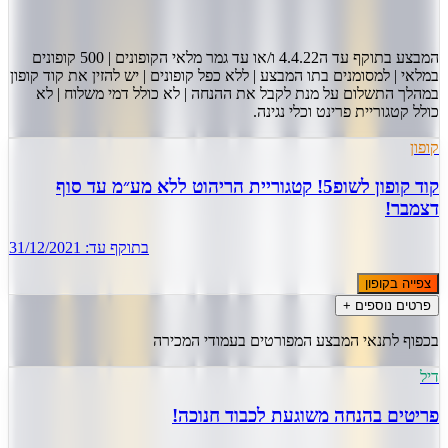
המבצע בתוקף עד ה4.4.22 ו/או עד גמר מלאי הקופונים | 500 קופונים
במלאי | למסומנים בתו המבצע | ללא כפל קופונים | יש להזין את קוד קופון
במהלך התשלום על מנת לקבל את ההנחה | לא כולל דמי משלוח | לא
כולל קטגוריית פרינט וכלי נגינה.
קופון
קוד קופון לשופ5! קטגוריית הריהוט ללא מע״מ עד סוף
דצמבר!
בתוקף עד:
31/12/2021
צפייה בקופון
פרטים נוספים +
בכפוף לתנאי המבצע המפורטים בעמודי המכירה
דיל
פריטים בהנחה משוגעת לכבוד חנוכה!