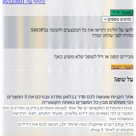
בתוקף עד:
05/12/2021
מעבר לדיל
פרטים נוספים +
לחצו על הלינק ותראו את כל המבצעים לחנוכה בSHOP5
מהרוו לפני שהחג יגמר!
מכירים קופון או דיל ל
שופ5
שלא מופיע כאן?
הצע/י הצעה
על
שופ5
אתר הקניות שעושה לכם סדר בבלאגן ומדרג עבורכם את 5 המוצרים 
הכי מומלצים מבין כל המוצרים באותה הקטגוריה.
 צוות המומחים המקצועניים של אתר 
shop5 אוספים,בודקים ומדרגים את 
המוצרים לפי נושאים כמו דירוג גולשים, מעמד המותג, תנאי הרכישה 
והמשלוח ועוד..
בדיל קופון רוצים שתקבלו כמה שיותר ולכן הבאנו לכם את הדילים 
והקופונים לאתר shop 5.
2