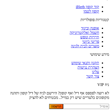
קוד קופון iHerb
קופון לטמו
קטגוריות פופולריות
אופנה וביגוד
חשמל ואלקטרוניקה
תיירות ונופש
פריטי ביוטי
מוצרים לבית ולגינה
מידע שימושי
תקנון ותנאי שימוש
הצהרת נגישות
עלינו
צור קשר
ניוז VIP
לא רוצה לפספס אף דיל ואף קופון? הירשם לניוז של
דיל קופון
ותהנה
מקופונים בלעדיים שיש רק במייל.. מבטיחים לא להציק
הרשמה