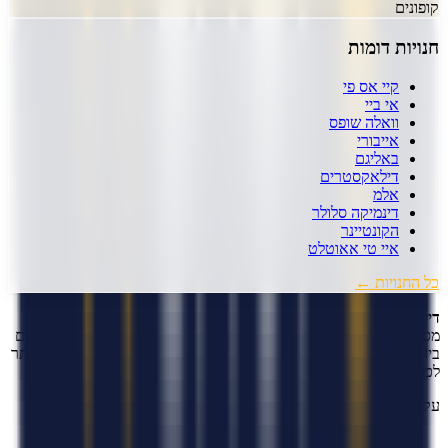
קופונים
חנויות דומות
קיי אס פי
אי ביי
וואלה שופס
אייבורי
באליגם
דילאקסטרים
אלמ
דינמיקה סלולר
הקונטיינר
איי טי אאוטלט
כל החנויות ←
דיל קופון
- המקום הכי עדכני למציאת כל קופון שרק תרצו!
אנו עובדים
מסביב לשעון כדי לצוד עבורכם את הדילים והקופונים השווים והעדכניים
ביותר.
כל זאת רק מסיבה אחת, כדי שתוכלו לקבל את המחיר הטוב ביותר
לכל מה שרק תרצו.
עקבו אחרינו ברשתות החברתיות!