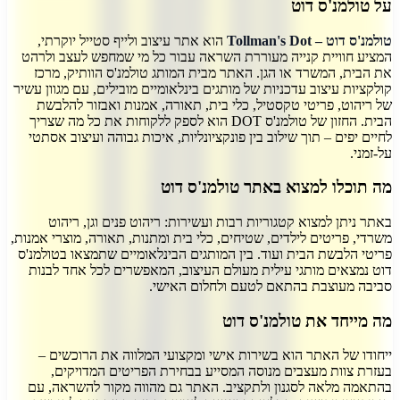
על
טולמנ'ס דוט
טולמנ'ס דוט – Tollman's Dot
הוא אתר עיצוב ולייף סטייל יוקרתי,
המציע חוויית קנייה מעוררת השראה עבור כל מי שמחפש לעצב ולרהט
את הבית, המשרד או הגן. האתר מבית המותג טולמנ'ס הוותיק, מרכז
קולקציות עיצוב עדכניות של מותגים בינלאומיים מובילים, עם מגוון עשיר
של ריהוט, פריטי טקסטיל, כלי בית, תאורה, אמנות ואבזור להלבשת
הבית. החזון של טולמנ'ס DOT הוא לספק ללקוחות את כל מה שצריך
לחיים יפים – תוך שילוב בין פונקציונליות, איכות גבוהה ועיצוב אסתטי
על-זמני.
מה תוכלו למצוא באתר טולמנ'ס דוט
באתר ניתן למצוא קטגוריות רבות ועשירות: ריהוט פנים וגן, ריהוט
משרדי, פריטים לילדים, שטיחים, כלי בית ומתנות, תאורה, מוצרי אמנות,
פריטי הלבשת הבית ועוד. בין המותגים הבינלאומיים שתמצאו בטולמנ'ס
דוט נמצאים מותגי עילית מעולם העיצוב, המאפשרים לכל אחד לבנות
סביבה מעוצבת בהתאם לטעם ולחלום האישי.
מה מייחד את טולמנ'ס דוט
ייחודו של האתר הוא בשירות אישי ומקצועי המלווה את הרוכשים –
בעזרת צוות מעצבים מנוסה המסייע בבחירת הפריטים המדויקים,
בהתאמה מלאה לסגנון ולתקציב. האתר גם מהווה מקור להשראה, עם