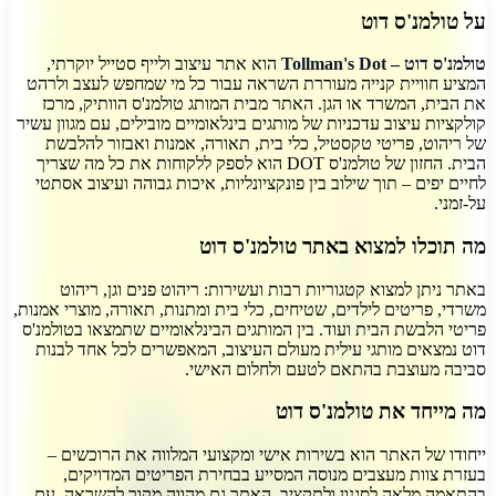
על
טולמנ'ס דוט
טולמנ'ס דוט – Tollman's Dot
הוא אתר עיצוב ולייף סטייל יוקרתי,
המציע חוויית קנייה מעוררת השראה עבור כל מי שמחפש לעצב ולרהט
את הבית, המשרד או הגן. האתר מבית המותג טולמנ'ס הוותיק, מרכז
קולקציות עיצוב עדכניות של מותגים בינלאומיים מובילים, עם מגוון עשיר
של ריהוט, פריטי טקסטיל, כלי בית, תאורה, אמנות ואבזור להלבשת
הבית. החזון של טולמנ'ס DOT הוא לספק ללקוחות את כל מה שצריך
לחיים יפים – תוך שילוב בין פונקציונליות, איכות גבוהה ועיצוב אסתטי
על-זמני.
מה תוכלו למצוא באתר טולמנ'ס דוט
באתר ניתן למצוא קטגוריות רבות ועשירות: ריהוט פנים וגן, ריהוט
משרדי, פריטים לילדים, שטיחים, כלי בית ומתנות, תאורה, מוצרי אמנות,
פריטי הלבשת הבית ועוד. בין המותגים הבינלאומיים שתמצאו בטולמנ'ס
דוט נמצאים מותגי עילית מעולם העיצוב, המאפשרים לכל אחד לבנות
סביבה מעוצבת בהתאם לטעם ולחלום האישי.
מה מייחד את טולמנ'ס דוט
ייחודו של האתר הוא בשירות אישי ומקצועי המלווה את הרוכשים –
בעזרת צוות מעצבים מנוסה המסייע בבחירת הפריטים המדויקים,
בהתאמה מלאה לסגנון ולתקציב. האתר גם מהווה מקור להשראה, עם