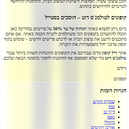
תוכן עיצובי עשיר, המלצות ורעיונות לעיצוב הבית, והזדמנות להיחשף
לטרנדים ולחידושים בתחום.
קופונים לטולמנ'ס דוט – חוסכים בסטייל
כיום ניתן למצוא באתר
הנחות של עד 50%
על פריטים נבחרים! כאן
תוכלו להתעדכן בקופונים הכי משתלמים לקנייה חכמה באתר. אם אתם
מתכננים לרענן את עיצוב הבית או לרכוש פריטים חדשים – שימוש בקוד
קופון עדכני יוזיל משמעותית את הקנייה.
אתר
דיל קופון
מרכז עבורכם את הקופונים וההנחות השוות ביותר עבור
טולמנ'ס דוט
כדי שלא תפספסו אף הזדמנות לחסוך בהזמנה הבאה שלכם.
1
דילים
2
קופונים
חנויות דומות
שמרת הזורע
טמו
ד"ר גב
נאפו
ביתילי
אורבן רהיטים