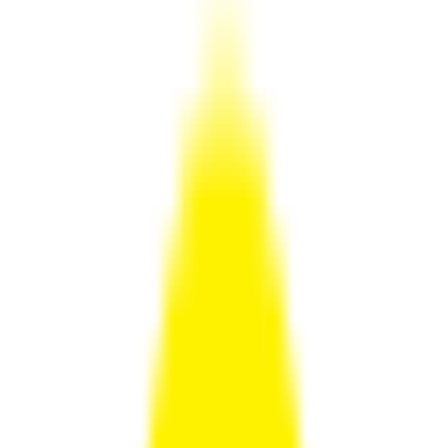
טולמנ'ס דוט קוד קופון, קופונים
והנחות Tollman's Dot