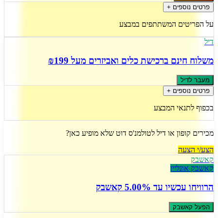
פרטים נוספים +
על הפריטים המשתתפים במבצע
דיל
משלוח חינם ברכישת כלים ואביזרים מעל ₪199
מעבר לדיל
פרטים נוספים +
בכפוף לתנאי המבצע
מכירים קופון או דיל ל
טולמנ'ס דוט
שלא מופיע כאן?
הצע/י הצעה
קאשבק
קאשבק אונליין
הרוויחו עכשיו
עד 5.00% קאשבק
הפעל קאשבק