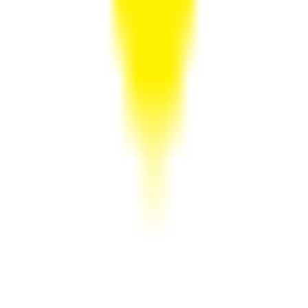
לינקים מהירים
חנויות
קטגוריות
קופונים מומלצים
קוד קופון iHerb
קופון לטמו
קטגוריות פופולריות
אופנה וביגוד
חשמל ואלקטרוניקה
תיירות ונופש
פריטי ביוטי