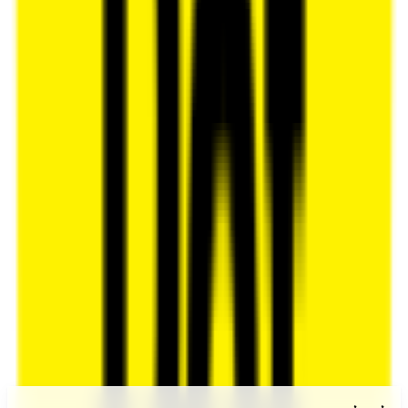
4.6
(
7
דירוגים)
דרג את
טולמנ'ס דוט
התחבר