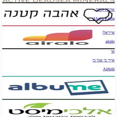
אהבה קטנה
Ahava Ktana
אייראלו
airalo
אי
אייר בי אנד בי
Airbnb
אלבומי
Albume
אלכימיסט
Alchymist