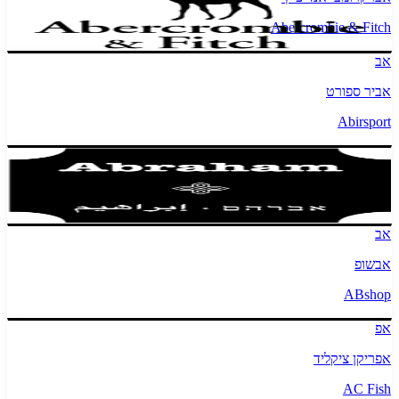
Abercrombie & Fitch
אב
אביר ספורט
Abirsport
אברהם הוסטלס
Abraham Hostels
אב
אבשופ
ABshop
אפ
אפריקן ציקליד
AC Fish