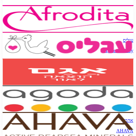
אפרודיטה
Afrodita
עגליס
Agalease Baby
אגם הוצאה לאור
Agam Books
אגודה
Agoda
אהבה
AHAVA