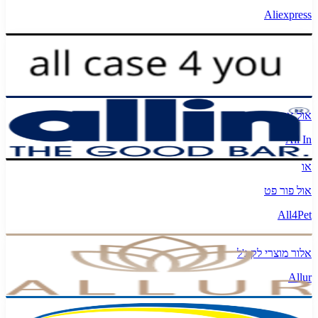
Aliexpress
אול קייס פור יו
All Case 4 You
אול אין
All In
או
אול פור פט
All4Pet
אלור מוצרי לק ג'ל
Allur
אלמ