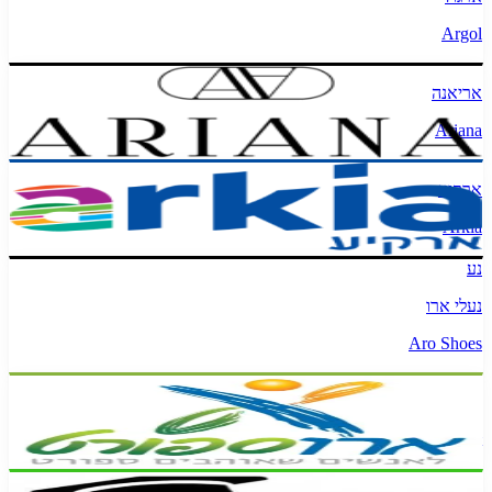
Argol
אריאנה
Ariana
ארקיע
Arkia
נע
נעלי ארו
Aro Shoes
ארוספורט
AroSport