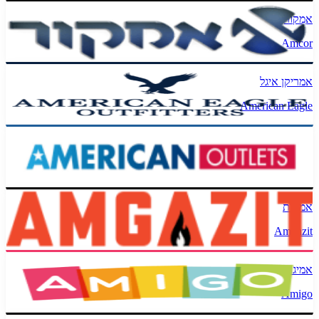
אמקור
Amcor
אמריקן איגל
American Eagle
אמריקן אאוטלט
AmericanOutlets
אמגזית
Amgazit
אמיגו
Amigo