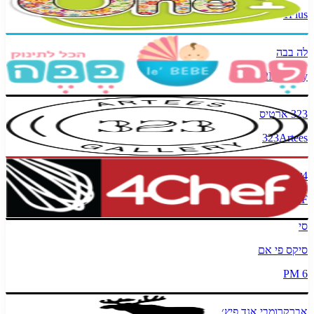
1Plus
לה בבה
2MyBaby
323 ארטיס
323Artees
4שף
4CHEF
סי
סיקס פי אם
6 PM
אברקרומבי אנד פיץ׳