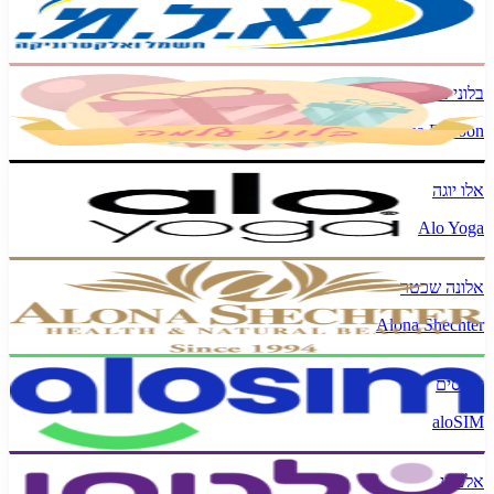
ALM
בלוני עלמה
Alma Balloon
אלו יוגה
Alo Yoga
אלונה שכטר
Alona Shechter
אלוסים
aloSIM
אלטמן