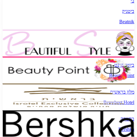
בי
ביטניק
Beatnik
יפה בסטייל
Beautiful Style
ביוטי פוינט
Beauty Point
מלון בראשית
Beresheet Hotel
ברשקה
Bershka