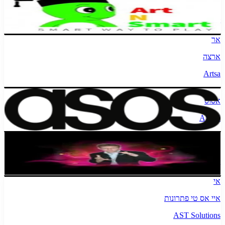
לימודיסק
artNsmart
אר
ארצה
Artsa
אסוס
ASOS
אסף סלומון אמן חושים
Assaf Salomon Mentalist
אי
איי אס טי פתרונות
AST Solutions