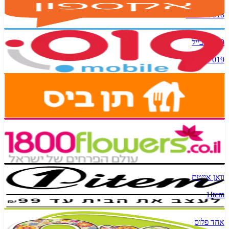
018 Internet
019 מובייל
019 Mobile
תן ביס
10Bis
1800 פרחים
1800flowers
וואן אייטם
1Item
אחד פלוס