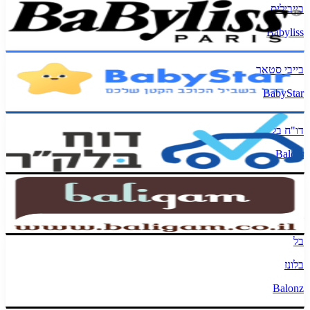
בייביליס
Babyliss
בייבי סטאר
BabyStar
דו"ח בלקר
Balcar
באליגם
baligam
בל
בלונז
Balonz