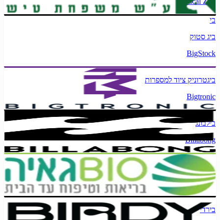
Biblical Zoo
בי
ביג סטוק
BigStock
ביגטרוניק ציוד למספרות
Bigtronic
בילבונג
Billabong
ביוגאיה
BioGaya
בירדי