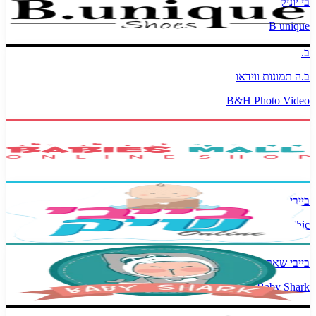
בי יוניק
B unique
ב.
ב.ה תמונות ווידאו
B&H Photo Video
בייביז מול
Babies Mall
בייבי שיק
Baby Chic
בייבי שארק
Baby Shark