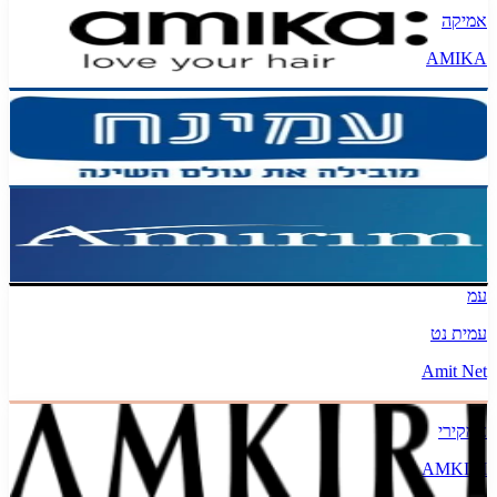
אמיקה
AMIKA
עמינח
Aminach
אמירים הפצה
Amirim
עמ
עמית נט
Amit Net
אמקירי
AMKIRI