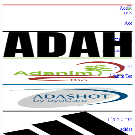
אייס
Ace
עדה לזורגן
Adah Lazorgan
תה עדנים
Adanim Tea
עדשות
Adashot
אדידס אונליין
adidas