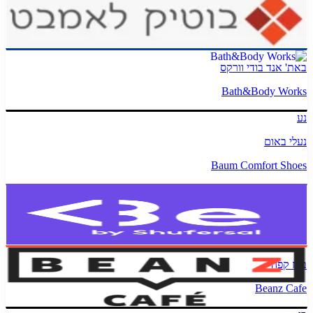
בוטיק לאמבט
Bath Boutique
באת' אנד בודי וורקס
Bath&Body Works
נע
נעלי באום
Baum Comfort Shoes
בי סטור
BE Store
בינז קפה
Beanz Cafe