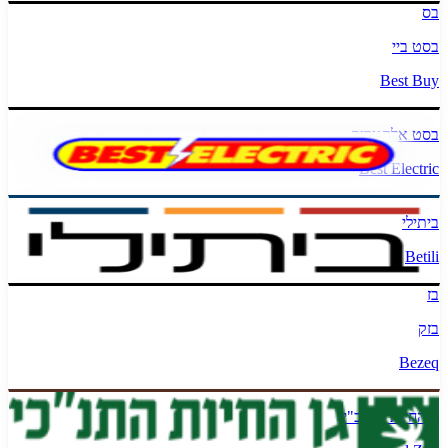
בס
בסט ביי
Best Buy
בסט אלקטריק
Best Electric
ביתילי
Betili
בז
בזק
Bezeq
גן החיות התנכ"י