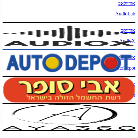
אודיולאב
AudioLab
אודיוקס
AudioX
אוטודיפו
AutoDepot
אבי סופר
Avi Sofer
איה 360
AYA360