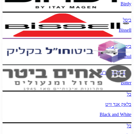
Birdy
ביסל
Bissell
ביטוחו"ל בקליק
bit2hul
אחים ביטר בע"מ
Bitter
בל
בלאק אנד וויט
Black and White
בל