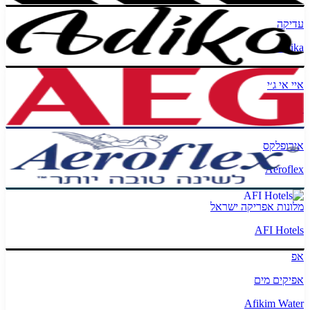
עדיקה
Adika
איי אי ג׳י
AEG
אירופלקס
Aeroflex
מלונות אפריקה ישראל
AFI Hotels
אפ
אפיקים מים
Afikim Water