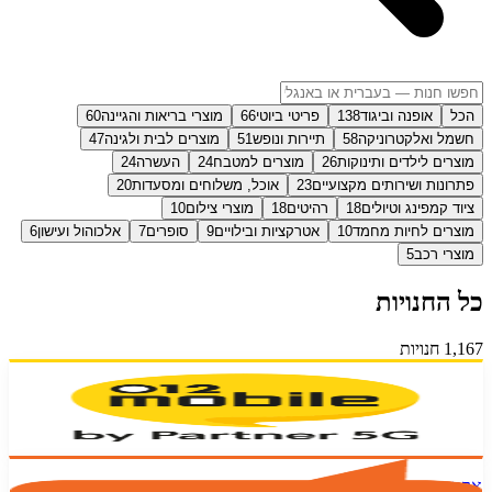
הכל
אופנה וביגוד
138
פריטי ביוטי
66
מוצרי בריאות והגיינה
60
חשמל ואלקטרוניקה
58
תיירות ונופש
51
מוצרים לבית ולגינה
47
מוצרים לילדים ותינוקות
26
מוצרים למטבח
24
העשרה
24
פתרונות ושירותים מקצועיים
23
אוכל, משלוחים ומסעדות
20
ציוד קמפינג וטיולים
18
רהיטים
18
מוצרי צילום
10
מוצרים לחיות מחמד
10
אטרקציות ובילויים
9
סופרים
7
אלכוהול ועישון
6
מוצרי רכב
5
כל החנויות
1,167
חנויות
012 מובייל
012 Mobile
אקספון