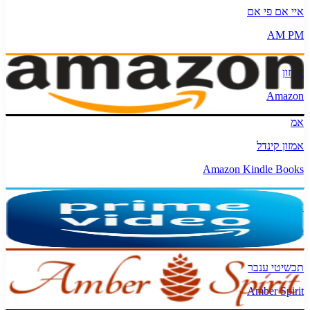
איי אם פי אם
AM PM
אמזון
Amazon
אמ
אמזון קינדל
Amazon Kindle Books
אמזון פריים וידאו
Amazon Prime Video
תכשיטי ענבר
Amber Spirit